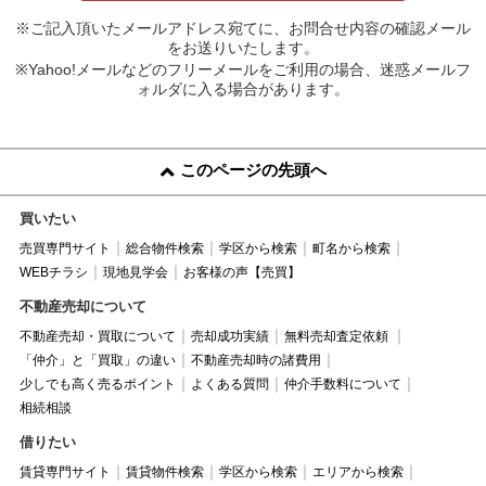
※ご記入頂いたメールアドレス宛てに、お問合せ内容の確認メール
をお送りいたします。
※Yahoo!メールなどのフリーメールをご利用の場合、迷惑メールフ
ォルダに入る場合があります。
このページの先頭へ
買いたい
売買専門サイト
総合物件検索
学区から検索
町名から検索
WEBチラシ
現地見学会
お客様の声【売買】
不動産売却について
不動産売却・買取について
売却成功実績
無料売却査定依頼
「仲介」と「買取」の違い
不動産売却時の諸費用
少しでも高く売るポイント
よくある質問
仲介手数料について
相続相談
借りたい
賃貸専門サイト
賃貸物件検索
学区から検索
エリアから検索