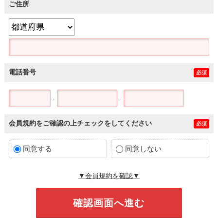
ご住所
電話番号
必須
-
-
会員規約をご確認の上チェックをしてください
必須
同意する
同意しない
▼会員規約を確認▼