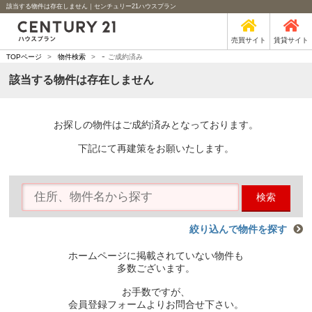
該当する物件は存在しません｜センチュリー21ハウスプラン
売買サイト
賃貸サイト
-
TOPページ
>
物件検索
>
ご成約済み
該当する物件は存在しません
お探しの物件はご成約済みとなっております。
下記にて再建策をお願いたします。
検索
絞り込んで物件を探す
ホームページに掲載されていない物件も
多数ございます。
お手数ですが、
会員登録フォームよりお問合せ下さい。