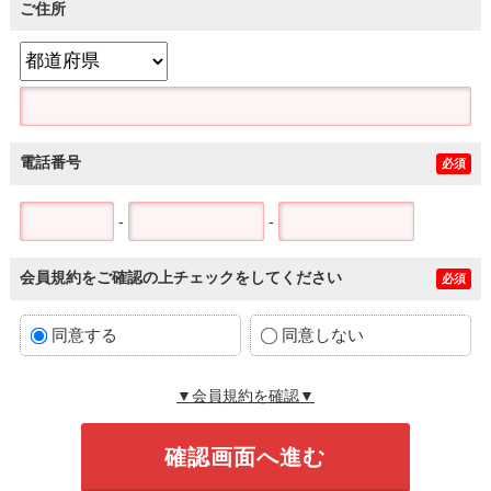
ご住所
電話番号
必須
-
-
会員規約をご確認の上チェックをしてください
必須
同意する
同意しない
▼会員規約を確認▼