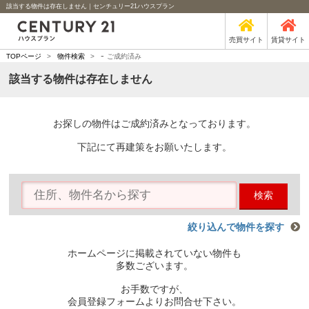
該当する物件は存在しません｜センチュリー21ハウスプラン
売買サイト
賃貸サイト
-
TOPページ
>
物件検索
>
ご成約済み
該当する物件は存在しません
お探しの物件はご成約済みとなっております。
下記にて再建策をお願いたします。
検索
絞り込んで物件を探す
ホームページに掲載されていない物件も
多数ございます。
お手数ですが、
会員登録フォームよりお問合せ下さい。