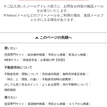
※ご記入頂いたメールアドレス宛てに、お問合せ内容の確認メール
をお送りいたします。
※Yahoo!メールなどのフリーメールをご利用の場合、迷惑メールフ
ォルダに入る場合があります。
このページの先頭へ
買いたい
売買専門サイト
総合物件検索
学区から検索
町名から検索
WEBチラシ
現地見学会
お客様の声【売買】
不動産売却について
不動産売却・買取について
売却成功実績
無料売却査定依頼
「仲介」と「買取」の違い
不動産売却時の諸費用
少しでも高く売るポイント
よくある質問
仲介手数料について
相続相談
借りたい
賃貸専門サイト
賃貸物件検索
学区から検索
エリアから検索