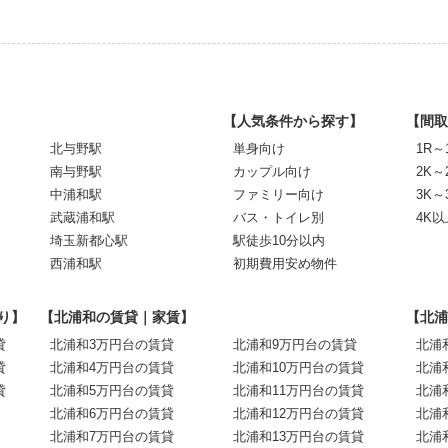
【人気条件から探す】
【間取
北与野駅
単身向け
1R～
南与野駅
カップル向け
2K～
中浦和駅
ファミリー向け
3K～
武蔵浦和駅
バス・トイレ別
4K以
埼玉新都心駅
駅徒歩10分以内
西浦和駅
初期費用安め物件
り】
【北浦和の賃貸｜家賃】
【北浦
貸
北浦和3万円台の賃貸
北浦和9万円台の賃貸
北浦
貸
北浦和4万円台の賃貸
北浦和10万円台の賃貸
北浦
貸
北浦和5万円台の賃貸
北浦和11万円台の賃貸
北浦
北浦和6万円台の賃貸
北浦和12万円台の賃貸
北浦
北浦和7万円台の賃貸
北浦和13万円台の賃貸
北浦