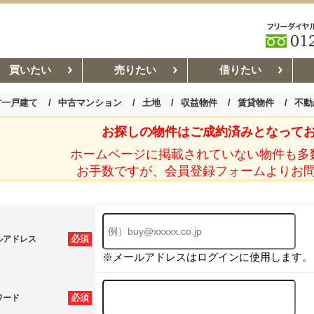
買いたい
売りたい
借りたい
古一戸建て
中古マンション
土地
収益物件
賃貸物件
不動
お探しの物件はご成約済みとなって
お部屋探しコラム
賃貸管理コ
ホームページに掲載されていない物件も多
お手数ですが、会員登録フォームよりお
必須
ルアドレス
※メールアドレスはログインに使用します。
必須
ワード