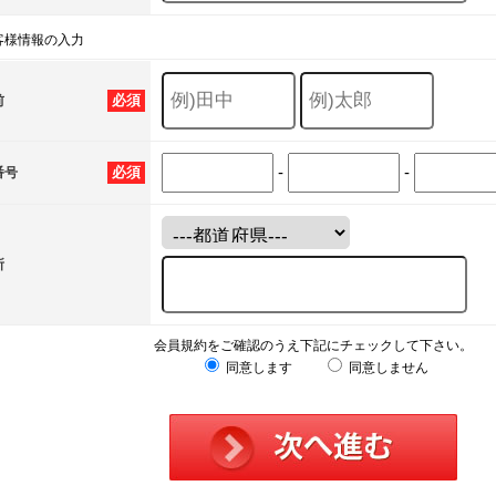
客様情報の入力
必須
前
-
-
必須
番号
所
会員規約をご確認のうえ下記にチェックして下さい。
同意します
同意しません