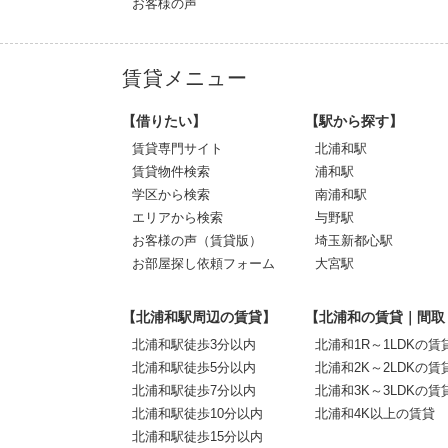
お客様の声
賃貸メニュー
【借りたい】
【駅から探す】
賃貸専門サイト
北浦和駅
賃貸物件検索
浦和駅
学区から検索
南浦和駅
エリアから検索
与野駅
お客様の声（賃貸版）
埼玉新都心駅
お部屋探し依頼フォーム
大宮駅
【北浦和駅周辺の賃貸】
【北浦和の賃貸｜間取
北浦和駅徒歩3分以内
北浦和1R～1LDKの賃
北浦和駅徒歩5分以内
北浦和2K～2LDKの賃
北浦和駅徒歩7分以内
北浦和3K～3LDKの賃
北浦和駅徒歩10分以内
北浦和4K以上の賃貸
北浦和駅徒歩15分以内