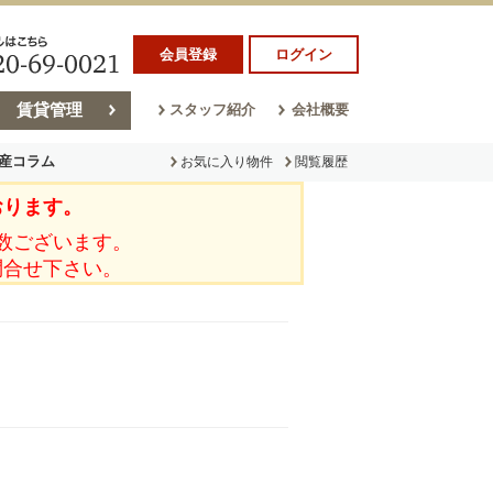
会員登録
ログイン
賃貸管理
スタッフ紹介
会社概要
産コラム
お気に入り物件
閲覧履歴
おります。
ラム
売却コラム
数ございます。
問合せ下さい。