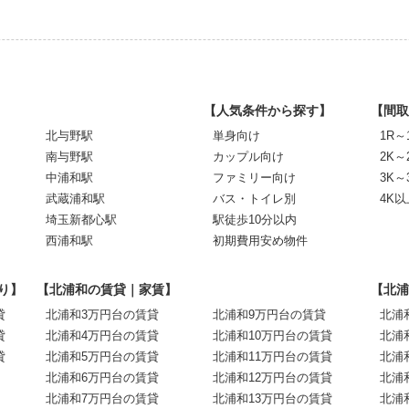
【人気条件から探す】
【間取
北与野駅
単身向け
1R～
南与野駅
カップル向け
2K～
中浦和駅
ファミリー向け
3K～
武蔵浦和駅
バス・トイレ別
4K以
埼玉新都心駅
駅徒歩10分以内
西浦和駅
初期費用安め物件
り】
【北浦和の賃貸｜家賃】
【北浦
貸
北浦和3万円台の賃貸
北浦和9万円台の賃貸
北浦
貸
北浦和4万円台の賃貸
北浦和10万円台の賃貸
北浦
貸
北浦和5万円台の賃貸
北浦和11万円台の賃貸
北浦
北浦和6万円台の賃貸
北浦和12万円台の賃貸
北浦
北浦和7万円台の賃貸
北浦和13万円台の賃貸
北浦