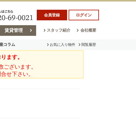
会員登録
ログイン
賃貸管理
スタッフ紹介
会社概要
産コラム
お気に入り物件
閲覧履歴
おります。
ラム
売却コラム
数ございます。
問合せ下さい。