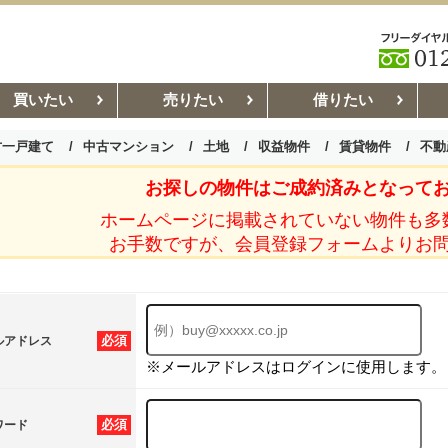
買いたい
売りたい
借りたい
古一戸建て
中古マンション
土地
収益物件
賃貸物件
不動
お探しの物件はご成約済みとなって
お部屋探しコラム
賃貸管理コ
ホームページに掲載されていない物件も多
お手数ですが、会員登録フォームよりお
必須
ルアドレス
※メールアドレスはログインに使用します。
必須
ワード