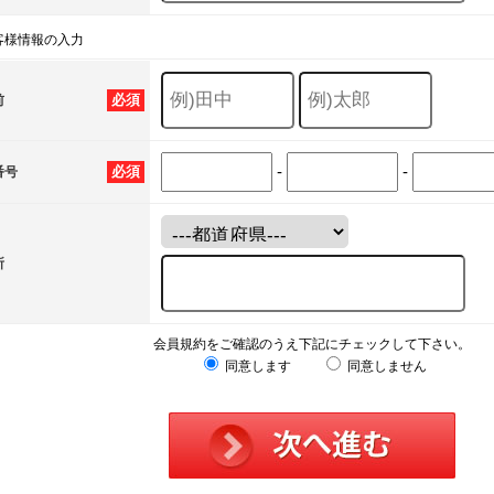
客様情報の入力
必須
前
-
-
必須
番号
所
会員規約をご確認のうえ下記にチェックして下さい。
同意します
同意しません