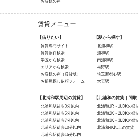
お客様の声
賃貸メニュー
【借りたい】
【駅から探す】
賃貸専門サイト
北浦和駅
賃貸物件検索
浦和駅
学区から検索
南浦和駅
エリアから検索
与野駅
お客様の声（賃貸版）
埼玉新都心駅
お部屋探し依頼フォーム
大宮駅
【北浦和駅周辺の賃貸】
【北浦和の賃貸｜間取
北浦和駅徒歩3分以内
北浦和1R～1LDKの賃
北浦和駅徒歩5分以内
北浦和2K～2LDKの賃
北浦和駅徒歩7分以内
北浦和3K～3LDKの賃
北浦和駅徒歩10分以内
北浦和4K以上の賃貸
北浦和駅徒歩15分以内