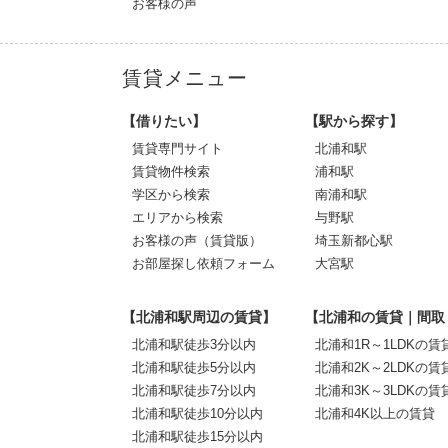
お客様の声
賃貸メニュー
【借りたい】
【駅から探す】
賃貸専門サイト
北浦和駅
賃貸物件検索
浦和駅
学区から検索
南浦和駅
エリアから検索
与野駅
お客様の声（賃貸版）
埼玉新都心駅
お部屋探し依頼フォーム
大宮駅
【北浦和駅周辺の賃貸】
【北浦和の賃貸｜間取
北浦和駅徒歩3分以内
北浦和1R～1LDKの賃
北浦和駅徒歩5分以内
北浦和2K～2LDKの賃
北浦和駅徒歩7分以内
北浦和3K～3LDKの賃
北浦和駅徒歩10分以内
北浦和4K以上の賃貸
北浦和駅徒歩15分以内