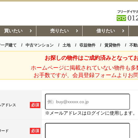
買いたい
売りたい
借りたい
古一戸建て
中古マンション
土地
収益物件
賃貸物件
不動
お探しの物件はご成約済みとなって
お部屋探しコラム
賃貸管理コ
ホームページに掲載されていない物件も多
お手数ですが、会員登録フォームよりお
必須
ルアドレス
※メールアドレスはログインに使用します。
必須
ワード