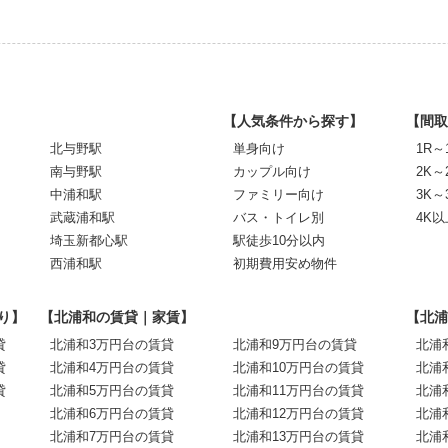
【人気条件から探す】
【間取
北与野駅
単身向け
1R～
南与野駅
カップル向け
2K～
中浦和駅
ファミリー向け
3K～
武蔵浦和駅
バス・トイレ別
4K以
埼玉新都心駅
駅徒歩10分以内
西浦和駅
初期費用安め物件
り】
【北浦和の賃貸｜家賃】
【北浦
貸
北浦和3万円台の賃貸
北浦和9万円台の賃貸
北浦
貸
北浦和4万円台の賃貸
北浦和10万円台の賃貸
北浦
貸
北浦和5万円台の賃貸
北浦和11万円台の賃貸
北浦
北浦和6万円台の賃貸
北浦和12万円台の賃貸
北浦
北浦和7万円台の賃貸
北浦和13万円台の賃貸
北浦