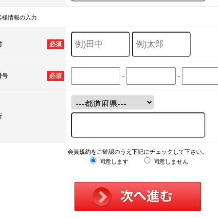
客様情報の入力
必須
前
-
-
必須
番号
所
会員規約をご確認のうえ下記にチェックして下さい。
同意します
同意しません