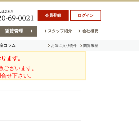
会員登録
ログイン
賃貸管理
スタッフ紹介
会社概要
産コラム
お気に入り物件
閲覧履歴
おります。
ラム
売却コラム
数ございます。
問合せ下さい。