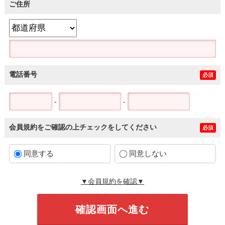
ご住所
電話番号
必須
-
-
会員規約をご確認の上チェックをしてください
必須
同意する
同意しない
▼会員規約を確認▼