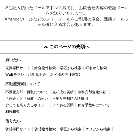
※ご記入頂いたメールアドレス宛てに、お問合せ内容の確認メール
をお送りいたします。
※Yahoo!メールなどのフリーメールをご利用の場合、迷惑メールフ
ォルダに入る場合があります。
このページの先頭へ
買いたい
売買専門サイト
総合物件検索
学区から検索
町名から検索
WEBチラシ
現地見学会
お客様の声【売買】
不動産売却について
不動産売却・買取について
売却成功実績
無料売却査定依頼
「仲介」と「買取」の違い
不動産売却時の諸費用
少しでも高く売るポイント
よくある質問
仲介手数料について
相続相談
借りたい
賃貸専門サイト
賃貸物件検索
学区から検索
エリアから検索