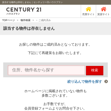
該当する物件は存在しません｜センチュリー21ハウスプラン
売買サイト
賃貸サイト
-
TOPページ
>
物件検索
>
ご成約済み
該当する物件は存在しません
お探しの物件はご成約済みとなっております。
下記にて再建策をお願いたします。
検索
絞り込んで物件を探す
ホームページに掲載されていない物件も
多数ございます。
お手数ですが、
会員登録フォームよりお問合せ下さい。