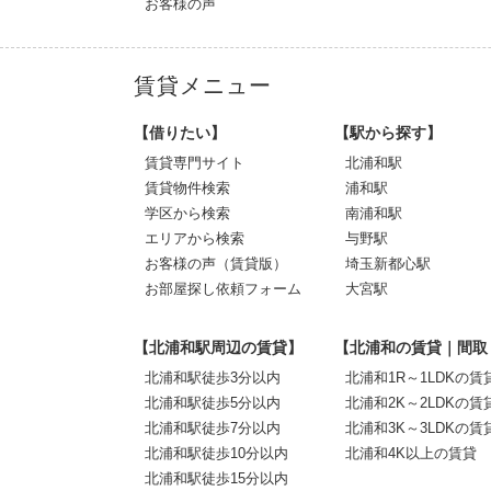
お客様の声
賃貸メニュー
【借りたい】
【駅から探す】
賃貸専門サイト
北浦和駅
賃貸物件検索
浦和駅
学区から検索
南浦和駅
エリアから検索
与野駅
お客様の声（賃貸版）
埼玉新都心駅
お部屋探し依頼フォーム
大宮駅
【北浦和駅周辺の賃貸】
【北浦和の賃貸｜間取
北浦和駅徒歩3分以内
北浦和1R～1LDKの賃
北浦和駅徒歩5分以内
北浦和2K～2LDKの賃
北浦和駅徒歩7分以内
北浦和3K～3LDKの賃
北浦和駅徒歩10分以内
北浦和4K以上の賃貸
北浦和駅徒歩15分以内