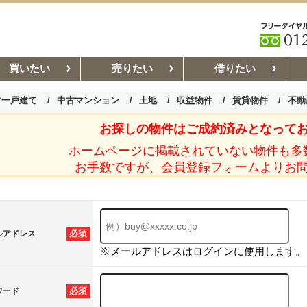
買いたい
売りたい
借りたい
古一戸建て
中古マンション
土地
収益物件
賃貸物件
不動
お探しの物件はご成約済みとなって
お部屋探しコラム
賃貸管理コ
ホームページに掲載されていない物件も多
お手数ですが、会員登録フォームよりお
必須
ルアドレス
※メールアドレスはログインに使用します。
必須
ワード