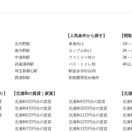
【人気条件から探す】
【間取
北与野駅
単身向け
1R～
南与野駅
カップル向け
2K～
中浦和駅
ファミリー向け
3K～
武蔵浦和駅
バス・トイレ別
4K以
埼玉新都心駅
駅徒歩10分以内
西浦和駅
初期費用安め物件
り】
【北浦和の賃貸｜家賃】
【北浦
貸
北浦和3万円台の賃貸
北浦和9万円台の賃貸
北浦
貸
北浦和4万円台の賃貸
北浦和10万円台の賃貸
北浦
貸
北浦和5万円台の賃貸
北浦和11万円台の賃貸
北浦
北浦和6万円台の賃貸
北浦和12万円台の賃貸
北浦
北浦和7万円台の賃貸
北浦和13万円台の賃貸
北浦