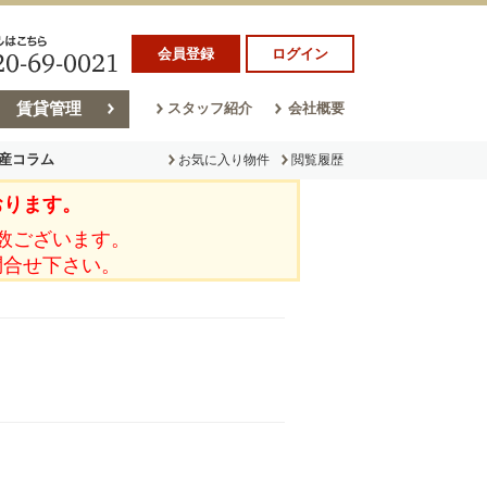
会員登録
ログイン
賃貸管理
スタッフ紹介
会社概要
産コラム
お気に入り物件
閲覧履歴
おります。
ラム
売却コラム
数ございます。
問合せ下さい。