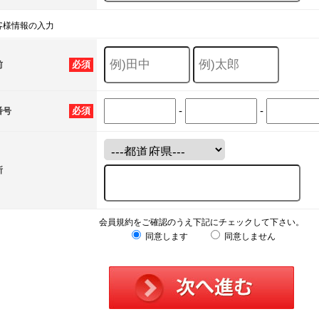
客様情報の入力
必須
前
-
-
必須
番号
所
会員規約をご確認のうえ下記にチェックして下さい。
同意します
同意しません