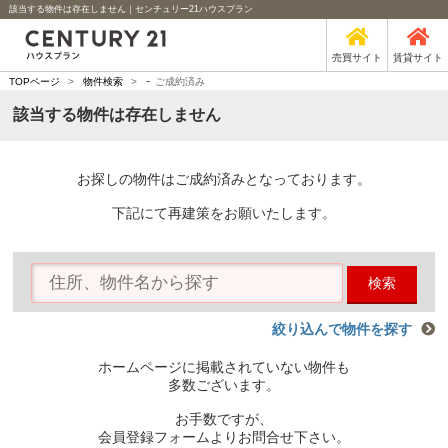
該当する物件は存在しません｜センチュリー21ハウスプラン
売買サイト
賃貸サイト
-
TOPページ
>
物件検索
>
ご成約済み
該当する物件は存在しません
お探しの物件はご成約済みとなっております。
下記にて再建策をお願いたします。
検索
絞り込んで物件を探す
ホームページに掲載されていない物件も
多数ございます。
お手数ですが、
会員登録フォームよりお問合せ下さい。