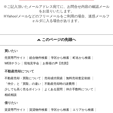
※ご記入頂いたメールアドレス宛てに、お問合せ内容の確認メール
をお送りいたします。
※Yahoo!メールなどのフリーメールをご利用の場合、迷惑メールフ
ォルダに入る場合があります。
このページの先頭へ
買いたい
売買専門サイト
総合物件検索
学区から検索
町名から検索
WEBチラシ
現地見学会
お客様の声【売買】
不動産売却について
不動産売却・買取について
売却成功実績
無料売却査定依頼
「仲介」と「買取」の違い
不動産売却時の諸費用
少しでも高く売るポイント
よくある質問
仲介手数料について
相続相談
借りたい
賃貸専門サイト
賃貸物件検索
学区から検索
エリアから検索