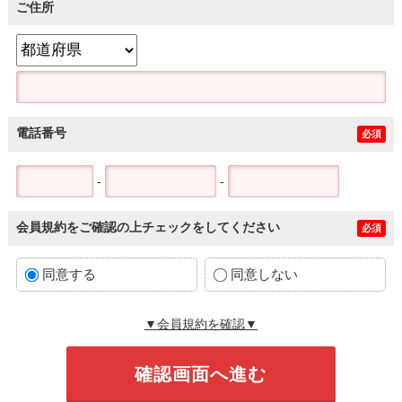
ご住所
電話番号
必須
-
-
会員規約をご確認の上チェックをしてください
必須
同意する
同意しない
▼会員規約を確認▼