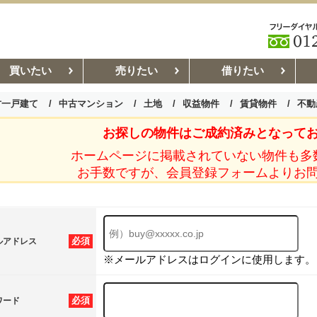
買いたい
売りたい
借りたい
古一戸建て
中古マンション
土地
収益物件
賃貸物件
不動
お探しの物件はご成約済みとなって
お部屋探しコラム
賃貸管理コ
ホームページに掲載されていない物件も多
お手数ですが、会員登録フォームよりお
必須
ルアドレス
※メールアドレスはログインに使用します。
必須
ワード