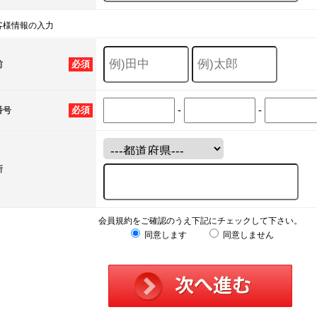
客様情報の入力
必須
前
-
-
必須
番号
所
会員規約をご確認のうえ下記にチェックして下さい。
同意します
同意しません