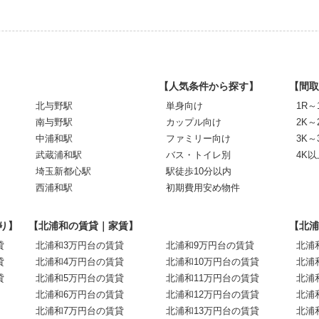
【人気条件から探す】
【間取
北与野駅
単身向け
1R～
南与野駅
カップル向け
2K～
中浦和駅
ファミリー向け
3K～
武蔵浦和駅
バス・トイレ別
4K以
埼玉新都心駅
駅徒歩10分以内
西浦和駅
初期費用安め物件
り】
【北浦和の賃貸｜家賃】
【北浦
貸
北浦和3万円台の賃貸
北浦和9万円台の賃貸
北浦
貸
北浦和4万円台の賃貸
北浦和10万円台の賃貸
北浦
貸
北浦和5万円台の賃貸
北浦和11万円台の賃貸
北浦
北浦和6万円台の賃貸
北浦和12万円台の賃貸
北浦
北浦和7万円台の賃貸
北浦和13万円台の賃貸
北浦