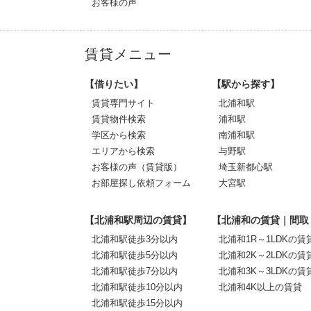
お客様の声
賃貸メニュー
【借りたい】
【駅から探す】
賃貸専門サイト
北浦和駅
賃貸物件検索
浦和駅
学区から検索
南浦和駅
エリアから検索
与野駅
お客様の声（賃貸版）
埼玉新都心駅
お部屋探し依頼フォーム
大宮駅
【北浦和駅周辺の賃貸】
【北浦和の賃貸｜間取
北浦和駅徒歩3分以内
北浦和1R～1LDKの賃
北浦和駅徒歩5分以内
北浦和2K～2LDKの賃
北浦和駅徒歩7分以内
北浦和3K～3LDKの賃
北浦和駅徒歩10分以内
北浦和4K以上の賃貸
北浦和駅徒歩15分以内