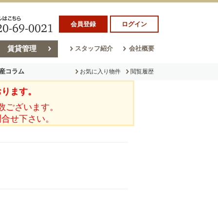
会員登録
ログイン
賃貸管理
スタッフ紹介
会社概要
産コラム
お気に入り物件
閲覧履歴
おります。
ラム
売却コラム
数ございます。
問合せ下さい。