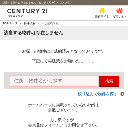
該当する物件は存在しません｜センチュリー21ハウスプラン
売買サイト
賃貸サイト
-
TOPページ
>
物件検索
>
ご成約済み
該当する物件は存在しません
お探しの物件はご成約済みとなっております。
下記にて再建策をお願いたします。
検索
絞り込んで物件を探す
ホームページに掲載されていない物件も
多数ございます。
お手数ですが、
会員登録フォームよりお問合せ下さい。