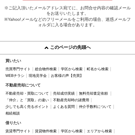
※ご記入頂いたメールアドレス宛てに、お問合せ内容の確認メール
をお送りいたします。
※Yahoo!メールなどのフリーメールをご利用の場合、迷惑メールフ
ォルダに入る場合があります。
このページの先頭へ
買いたい
売買専門サイト
総合物件検索
学区から検索
町名から検索
WEBチラシ
現地見学会
お客様の声【売買】
不動産売却について
不動産売却・買取について
売却成功実績
無料売却査定依頼
「仲介」と「買取」の違い
不動産売却時の諸費用
少しでも高く売るポイント
よくある質問
仲介手数料について
相続相談
借りたい
賃貸専門サイト
賃貸物件検索
学区から検索
エリアから検索