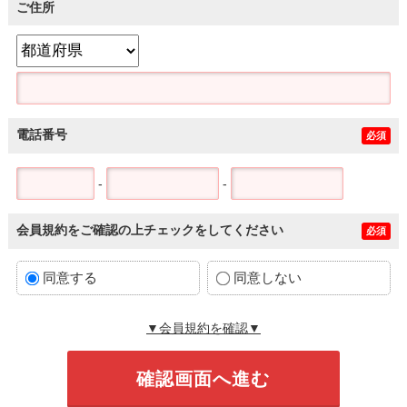
ご住所
電話番号
必須
-
-
会員規約をご確認の上チェックをしてください
必須
同意する
同意しない
▼会員規約を確認▼