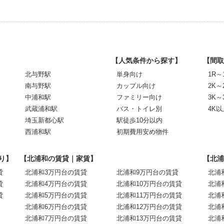
【人気条件から探す】
【間取
北与野駅
単身向け
1R～
南与野駅
カップル向け
2K～
中浦和駅
ファミリー向け
3K～
武蔵浦和駅
バス・トイレ別
4K以
埼玉新都心駅
駅徒歩10分以内
西浦和駅
初期費用安め物件
り】
【北浦和の賃貸｜家賃】
【北浦
貸
北浦和3万円台の賃貸
北浦和9万円台の賃貸
北浦
貸
北浦和4万円台の賃貸
北浦和10万円台の賃貸
北浦
貸
北浦和5万円台の賃貸
北浦和11万円台の賃貸
北浦
北浦和6万円台の賃貸
北浦和12万円台の賃貸
北浦
北浦和7万円台の賃貸
北浦和13万円台の賃貸
北浦