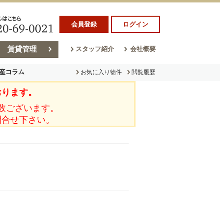
会員登録
ログイン
賃貸管理
スタッフ紹介
会社概要
産コラム
お気に入り物件
閲覧履歴
おります。
ラム
売却コラム
数ございます。
問合せ下さい。