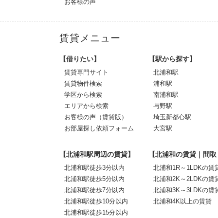
お客様の声
賃貸メニュー
【借りたい】
【駅から探す】
賃貸専門サイト
北浦和駅
賃貸物件検索
浦和駅
学区から検索
南浦和駅
エリアから検索
与野駅
お客様の声（賃貸版）
埼玉新都心駅
お部屋探し依頼フォーム
大宮駅
【北浦和駅周辺の賃貸】
【北浦和の賃貸｜間取
北浦和駅徒歩3分以内
北浦和1R～1LDKの賃
北浦和駅徒歩5分以内
北浦和2K～2LDKの賃
北浦和駅徒歩7分以内
北浦和3K～3LDKの賃
北浦和駅徒歩10分以内
北浦和4K以上の賃貸
北浦和駅徒歩15分以内