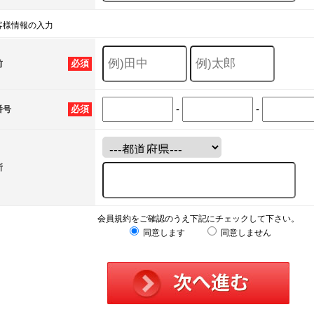
客様情報の入力
必須
前
-
-
必須
番号
所
会員規約をご確認のうえ下記にチェックして下さい。
同意します
同意しません