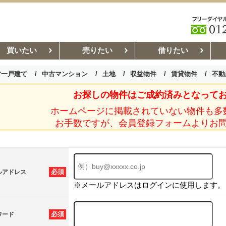
買いたい
売りたい
借りたい
古一戸建て
中古マンション
土地
収益物件
賃貸物件
不動
お探しの物件はご成約済みとなって
お部屋探しコラム
賃貸管理コ
ホームページに掲載されていない物件も多
お手数ですが、会員登録フォームよりお
必須
ルアドレス
※メールアドレスはログインに使用します。
必須
ワード