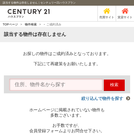
該当する物件は存在しません｜センチュリー21ハウスプラン
売買サイト
賃貸サイト
-
TOPページ
>
物件検索
>
ご成約済み
該当する物件は存在しません
お探しの物件はご成約済みとなっております。
下記にて再建策をお願いたします。
検索
絞り込んで物件を探す
ホームページに掲載されていない物件も
多数ございます。
お手数ですが、
会員登録フォームよりお問合せ下さい。