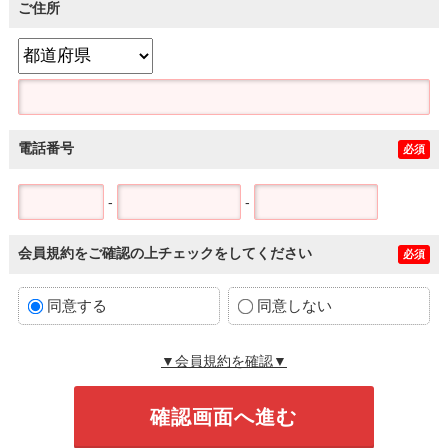
ご住所
電話番号
必須
-
-
会員規約をご確認の上チェックをしてください
必須
同意する
同意しない
▼会員規約を確認▼