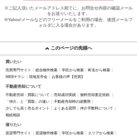
※ご記入頂いたメールアドレス宛てに、お問合せ内容の確認メール
をお送りいたします。
※Yahoo!メールなどのフリーメールをご利用の場合、迷惑メールフ
ォルダに入る場合があります。
このページの先頭へ
買いたい
売買専門サイト
総合物件検索
学区から検索
町名から検索
WEBチラシ
現地見学会
お客様の声【売買】
不動産売却について
不動産売却・買取について
売却成功実績
無料売却査定依頼
「仲介」と「買取」の違い
不動産売却時の諸費用
少しでも高く売るポイント
よくある質問
仲介手数料について
相続相談
借りたい
賃貸専門サイト
賃貸物件検索
学区から検索
エリアから検索