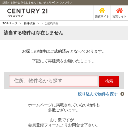
該当する物件は存在しません｜センチュリー21ハウスプラン
売買サイト
賃貸サイト
-
TOPページ
>
物件検索
>
ご成約済み
該当する物件は存在しません
お探しの物件はご成約済みとなっております。
下記にて再建策をお願いたします。
検索
絞り込んで物件を探す
ホームページに掲載されていない物件も
多数ございます。
お手数ですが、
会員登録フォームよりお問合せ下さい。