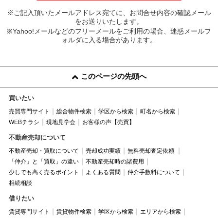
※ご記入頂いたメールアドレス宛てに、お問合せ内容の確認メール
をお送りいたします。
※Yahoo!メールなどのフリーメールをご利用の場合、迷惑メールフ
ォルダに入る場合があります。
このページの先頭へ
買いたい
売買専門サイト
総合物件検索
学区から検索
町名から検索
WEBチラシ
現地見学会
お客様の声【売買】
不動産売却について
不動産売却・買取について
売却成功実績
無料売却査定依頼
「仲介」と「買取」の違い
不動産売却時の諸費用
少しでも高く売るポイント
よくある質問
仲介手数料について
相続相談
借りたい
賃貸専門サイト
賃貸物件検索
学区から検索
エリアから検索