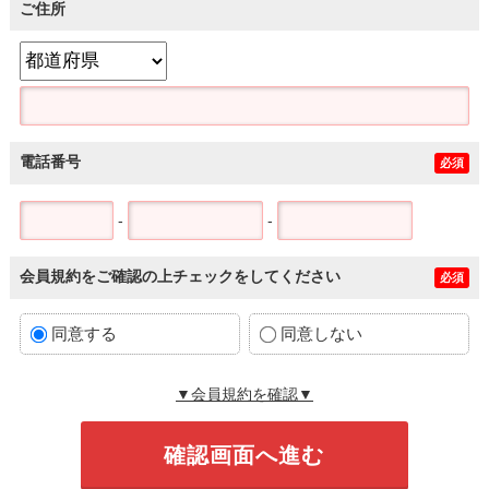
ご住所
電話番号
必須
-
-
会員規約をご確認の上チェックをしてください
必須
同意する
同意しない
▼会員規約を確認▼