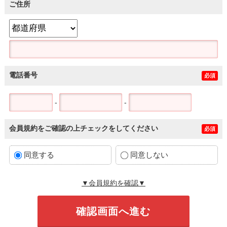
ご住所
電話番号
必須
-
-
会員規約をご確認の上チェックをしてください
必須
同意する
同意しない
▼会員規約を確認▼