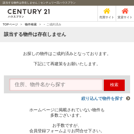
該当する物件は存在しません｜センチュリー21ハウスプラン
売買サイト
賃貸サイト
-
TOPページ
>
物件検索
>
ご成約済み
該当する物件は存在しません
お探しの物件はご成約済みとなっております。
下記にて再建策をお願いたします。
検索
絞り込んで物件を探す
ホームページに掲載されていない物件も
多数ございます。
お手数ですが、
会員登録フォームよりお問合せ下さい。