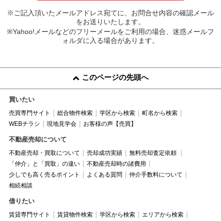
※ご記入頂いたメールアドレス宛てに、お問合せ内容の確認メール
をお送りいたします。
※Yahoo!メールなどのフリーメールをご利用の場合、迷惑メールフ
ォルダに入る場合があります。
このページの先頭へ
買いたい
売買専門サイト
総合物件検索
学区から検索
町名から検索
WEBチラシ
現地見学会
お客様の声【売買】
不動産売却について
不動産売却・買取について
売却成功実績
無料売却査定依頼
「仲介」と「買取」の違い
不動産売却時の諸費用
少しでも高く売るポイント
よくある質問
仲介手数料について
相続相談
借りたい
賃貸専門サイト
賃貸物件検索
学区から検索
エリアから検索