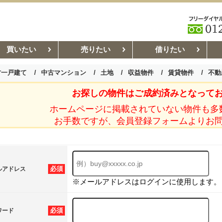
買いたい
売りたい
借りたい
古一戸建て
中古マンション
土地
収益物件
賃貸物件
不動
お探しの物件はご成約済みとなって
お部屋探しコラム
賃貸管理コ
ホームページに掲載されていない物件も多
お手数ですが、会員登録フォームよりお
必須
ルアドレス
※メールアドレスはログインに使用します。
必須
ワード