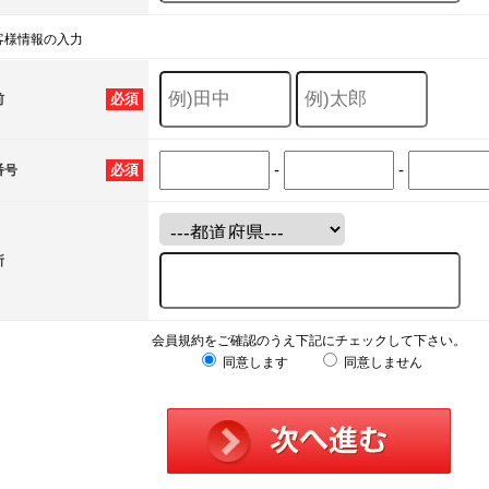
客様情報の入力
必須
前
-
-
必須
番号
所
会員規約をご確認のうえ下記にチェックして下さい。
同意します
同意しません