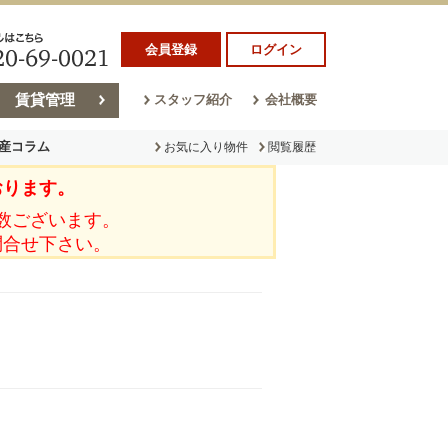
会員登録
ログイン
賃貸管理
スタッフ紹介
会社概要
産コラム
お気に入り物件
閲覧履歴
おります。
ラム
売却コラム
数ございます。
問合せ下さい。