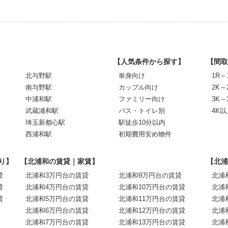
【人気条件から探す】
【間取
北与野駅
単身向け
1R～
南与野駅
カップル向け
2K～
中浦和駅
ファミリー向け
3K～
武蔵浦和駅
バス・トイレ別
4K以
埼玉新都心駅
駅徒歩10分以内
西浦和駅
初期費用安め物件
り】
【北浦和の賃貸｜家賃】
【北浦
貸
北浦和3万円台の賃貸
北浦和9万円台の賃貸
北浦
貸
北浦和4万円台の賃貸
北浦和10万円台の賃貸
北浦
貸
北浦和5万円台の賃貸
北浦和11万円台の賃貸
北浦
北浦和6万円台の賃貸
北浦和12万円台の賃貸
北浦
北浦和7万円台の賃貸
北浦和13万円台の賃貸
北浦