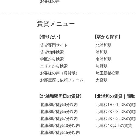
お客様の声
賃貸メニュー
【借りたい】
【駅から探す】
賃貸専門サイト
北浦和駅
賃貸物件検索
浦和駅
学区から検索
南浦和駅
エリアから検索
与野駅
お客様の声（賃貸版）
埼玉新都心駅
お部屋探し依頼フォーム
大宮駅
【北浦和駅周辺の賃貸】
【北浦和の賃貸｜間取
北浦和駅徒歩3分以内
北浦和1R～1LDKの賃
北浦和駅徒歩5分以内
北浦和2K～2LDKの賃
北浦和駅徒歩7分以内
北浦和3K～3LDKの賃
北浦和駅徒歩10分以内
北浦和4K以上の賃貸
北浦和駅徒歩15分以内