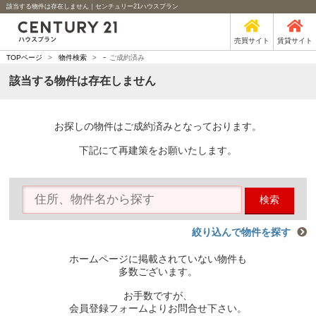
該当する物件は存在しません｜センチュリー21ハウスプラン
売買サイト
賃貸サイト
-
TOPページ
>
物件検索
>
ご成約済み
該当する物件は存在しません
お探しの物件はご成約済みとなっております。
下記にて再建策をお願いたします。
検索
絞り込んで物件を探す
ホームページに掲載されていない物件も
多数ございます。
お手数ですが、
会員登録フォームよりお問合せ下さい。