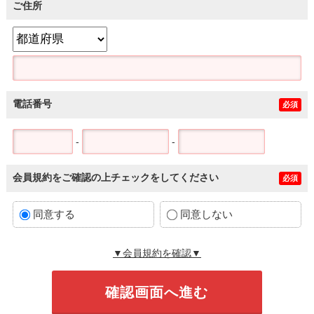
ご住所
電話番号
必須
-
-
会員規約をご確認の上チェックをしてください
必須
同意する
同意しない
▼会員規約を確認▼