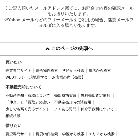
※ご記入頂いたメールアドレス宛てに、お問合せ内容の確認メール
をお送りいたします。
※Yahoo!メールなどのフリーメールをご利用の場合、迷惑メールフ
ォルダに入る場合があります。
このページの先頭へ
買いたい
売買専門サイト
総合物件検索
学区から検索
町名から検索
WEBチラシ
現地見学会
お客様の声【売買】
不動産売却について
不動産売却・買取について
売却成功実績
無料売却査定依頼
「仲介」と「買取」の違い
不動産売却時の諸費用
少しでも高く売るポイント
よくある質問
仲介手数料について
相続相談
借りたい
賃貸専門サイト
賃貸物件検索
学区から検索
エリアから検索