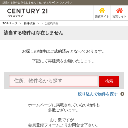
該当する物件は存在しません｜センチュリー21ハウスプラン
売買サイト
賃貸サイト
-
TOPページ
>
物件検索
>
ご成約済み
該当する物件は存在しません
お探しの物件はご成約済みとなっております。
下記にて再建策をお願いたします。
検索
絞り込んで物件を探す
ホームページに掲載されていない物件も
多数ございます。
お手数ですが、
会員登録フォームよりお問合せ下さい。