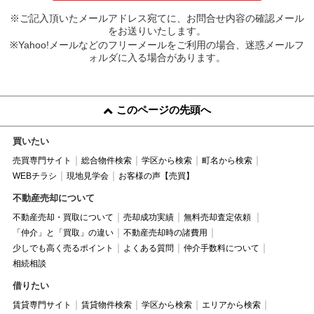
※ご記入頂いたメールアドレス宛てに、お問合せ内容の確認メール
をお送りいたします。
※Yahoo!メールなどのフリーメールをご利用の場合、迷惑メールフ
ォルダに入る場合があります。
このページの先頭へ
買いたい
売買専門サイト
総合物件検索
学区から検索
町名から検索
WEBチラシ
現地見学会
お客様の声【売買】
不動産売却について
不動産売却・買取について
売却成功実績
無料売却査定依頼
「仲介」と「買取」の違い
不動産売却時の諸費用
少しでも高く売るポイント
よくある質問
仲介手数料について
相続相談
借りたい
賃貸専門サイト
賃貸物件検索
学区から検索
エリアから検索