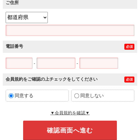
ご住所
電話番号
必須
-
-
会員規約をご確認の上チェックをしてください
必須
同意する
同意しない
▼会員規約を確認▼