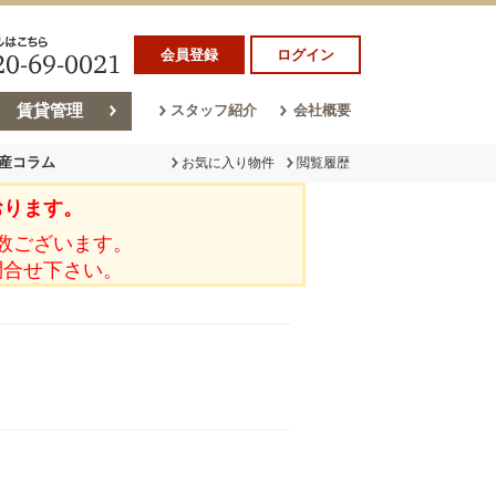
会員登録
ログイン
賃貸管理
スタッフ紹介
会社概要
産コラム
お気に入り物件
閲覧履歴
おります。
ラム
売却コラム
数ございます。
問合せ下さい。