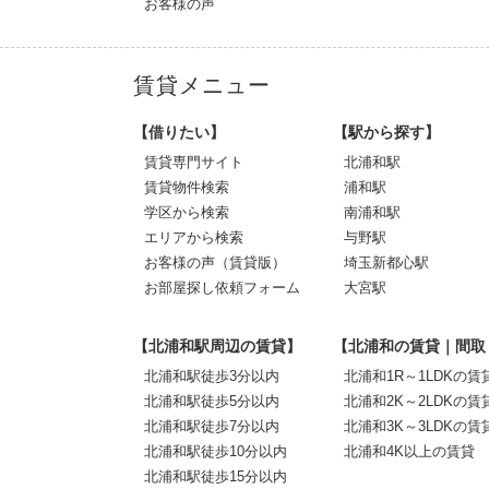
お客様の声
賃貸メニュー
【借りたい】
【駅から探す】
賃貸専門サイト
北浦和駅
賃貸物件検索
浦和駅
学区から検索
南浦和駅
エリアから検索
与野駅
お客様の声（賃貸版）
埼玉新都心駅
お部屋探し依頼フォーム
大宮駅
【北浦和駅周辺の賃貸】
【北浦和の賃貸｜間取
北浦和駅徒歩3分以内
北浦和1R～1LDKの賃
北浦和駅徒歩5分以内
北浦和2K～2LDKの賃
北浦和駅徒歩7分以内
北浦和3K～3LDKの賃
北浦和駅徒歩10分以内
北浦和4K以上の賃貸
北浦和駅徒歩15分以内