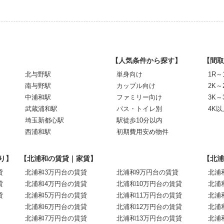
【人気条件から探す】
【間取
北与野駅
単身向け
1R～
南与野駅
カップル向け
2K～
中浦和駅
ファミリー向け
3K～
武蔵浦和駅
バス・トイレ別
4K以
埼玉新都心駅
駅徒歩10分以内
西浦和駅
初期費用安め物件
り】
【北浦和の賃貸｜家賃】
【北浦
貸
北浦和3万円台の賃貸
北浦和9万円台の賃貸
北浦
貸
北浦和4万円台の賃貸
北浦和10万円台の賃貸
北浦
貸
北浦和5万円台の賃貸
北浦和11万円台の賃貸
北浦
北浦和6万円台の賃貸
北浦和12万円台の賃貸
北浦
北浦和7万円台の賃貸
北浦和13万円台の賃貸
北浦