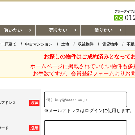
買いたい
売りたい
借りたい
古一戸建て
中古マンション
土地
収益物件
賃貸物件
不動
お探しの物件はご成約済みとなって
お部屋探しコラム
賃貸管理コ
ホームページに掲載されていない物件も多
お手数ですが、会員登録フォームよりお
必須
ルアドレス
※メールアドレスはログインに使用します。
必須
ワード