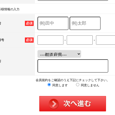
客様情報の入力
必須
前
-
-
必須
番号
所
会員規約をご確認のうえ下記にチェックして下さい。
同意します
同意しません