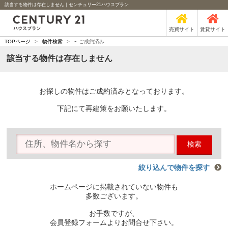
該当する物件は存在しません｜センチュリー21ハウスプラン
売買サイト
賃貸サイト
-
TOPページ
>
物件検索
>
ご成約済み
該当する物件は存在しません
お探しの物件はご成約済みとなっております。
下記にて再建策をお願いたします。
検索
絞り込んで物件を探す
ホームページに掲載されていない物件も
多数ございます。
お手数ですが、
会員登録フォームよりお問合せ下さい。