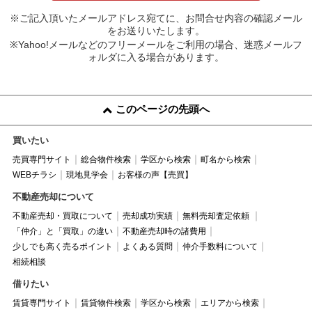
※ご記入頂いたメールアドレス宛てに、お問合せ内容の確認メール
をお送りいたします。
※Yahoo!メールなどのフリーメールをご利用の場合、迷惑メールフ
ォルダに入る場合があります。
このページの先頭へ
買いたい
売買専門サイト
総合物件検索
学区から検索
町名から検索
WEBチラシ
現地見学会
お客様の声【売買】
不動産売却について
不動産売却・買取について
売却成功実績
無料売却査定依頼
「仲介」と「買取」の違い
不動産売却時の諸費用
少しでも高く売るポイント
よくある質問
仲介手数料について
相続相談
借りたい
賃貸専門サイト
賃貸物件検索
学区から検索
エリアから検索