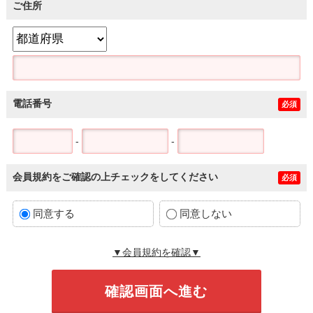
ご住所
電話番号
必須
-
-
会員規約をご確認の上チェックをしてください
必須
同意する
同意しない
▼会員規約を確認▼