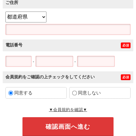
ご住所
電話番号
必須
-
-
会員規約をご確認の上チェックをしてください
必須
同意する
同意しない
▼会員規約を確認▼