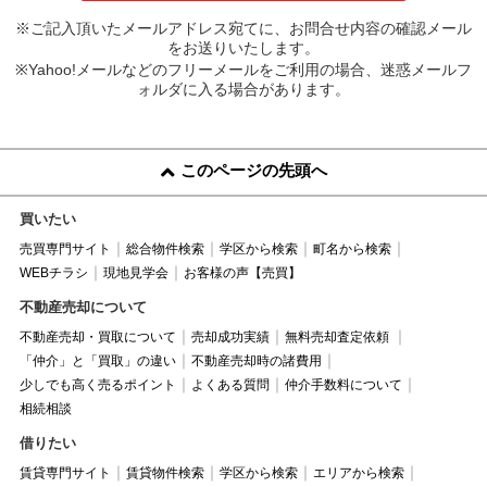
※ご記入頂いたメールアドレス宛てに、お問合せ内容の確認メール
をお送りいたします。
※Yahoo!メールなどのフリーメールをご利用の場合、迷惑メールフ
ォルダに入る場合があります。
このページの先頭へ
買いたい
売買専門サイト
総合物件検索
学区から検索
町名から検索
WEBチラシ
現地見学会
お客様の声【売買】
不動産売却について
不動産売却・買取について
売却成功実績
無料売却査定依頼
「仲介」と「買取」の違い
不動産売却時の諸費用
少しでも高く売るポイント
よくある質問
仲介手数料について
相続相談
借りたい
賃貸専門サイト
賃貸物件検索
学区から検索
エリアから検索