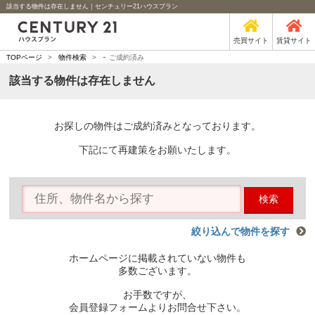
該当する物件は存在しません｜センチュリー21ハウスプラン
売買サイト
賃貸サイト
-
TOPページ
>
物件検索
>
ご成約済み
該当する物件は存在しません
お探しの物件はご成約済みとなっております。
下記にて再建策をお願いたします。
検索
絞り込んで物件を探す
ホームページに掲載されていない物件も
多数ございます。
お手数ですが、
会員登録フォームよりお問合せ下さい。