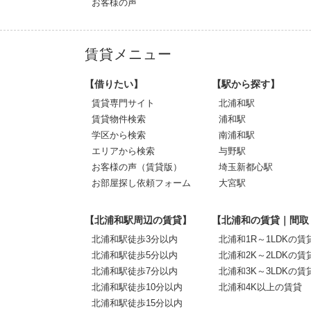
お客様の声
賃貸メニュー
【借りたい】
【駅から探す】
賃貸専門サイト
北浦和駅
賃貸物件検索
浦和駅
学区から検索
南浦和駅
エリアから検索
与野駅
お客様の声（賃貸版）
埼玉新都心駅
お部屋探し依頼フォーム
大宮駅
【北浦和駅周辺の賃貸】
【北浦和の賃貸｜間取
北浦和駅徒歩3分以内
北浦和1R～1LDKの賃
北浦和駅徒歩5分以内
北浦和2K～2LDKの賃
北浦和駅徒歩7分以内
北浦和3K～3LDKの賃
北浦和駅徒歩10分以内
北浦和4K以上の賃貸
北浦和駅徒歩15分以内