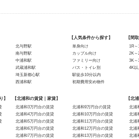
【人気条件から探す】
【間取
北与野駅
単身向け
1R～
南与野駅
カップル向け
2K～
中浦和駅
ファミリー向け
3K～
武蔵浦和駅
バス・トイレ別
4K以
埼玉新都心駅
駅徒歩10分以内
西浦和駅
初期費用安め物件
り】
【北浦和の賃貸｜家賃】
【北浦
貸
北浦和3万円台の賃貸
北浦和9万円台の賃貸
北浦
貸
北浦和4万円台の賃貸
北浦和10万円台の賃貸
北浦
貸
北浦和5万円台の賃貸
北浦和11万円台の賃貸
北浦
北浦和6万円台の賃貸
北浦和12万円台の賃貸
北浦
北浦和7万円台の賃貸
北浦和13万円台の賃貸
北浦