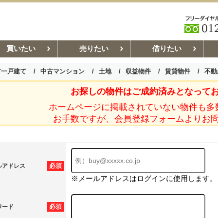
買いたい
売りたい
借りたい
古一戸建て
中古マンション
土地
収益物件
賃貸物件
不動
お探しの物件はご成約済みとなって
お部屋探しコラム
賃貸管理コ
ホームページに掲載されていない物件も多
お手数ですが、会員登録フォームよりお
必須
ルアドレス
※メールアドレスはログインに使用します。
必須
ワード