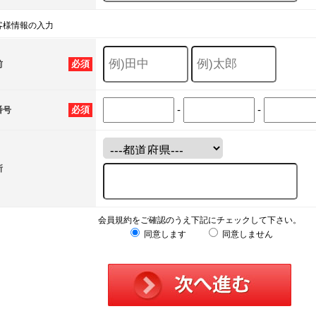
客様情報の入力
必須
前
-
-
必須
番号
所
会員規約をご確認のうえ下記にチェックして下さい。
同意します
同意しません