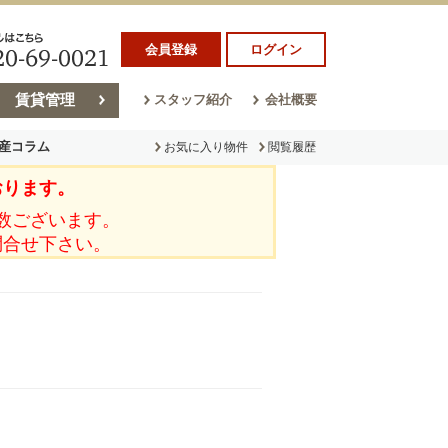
会員登録
ログイン
賃貸管理
スタッフ紹介
会社概要
産コラム
お気に入り物件
閲覧履歴
おります。
ラム
売却コラム
数ございます。
問合せ下さい。