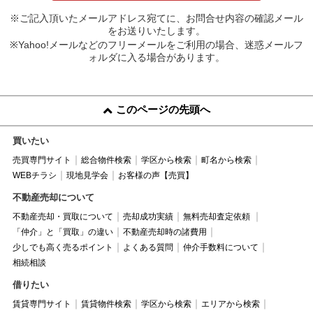
※ご記入頂いたメールアドレス宛てに、お問合せ内容の確認メール
をお送りいたします。
※Yahoo!メールなどのフリーメールをご利用の場合、迷惑メールフ
ォルダに入る場合があります。
このページの先頭へ
買いたい
売買専門サイト
総合物件検索
学区から検索
町名から検索
WEBチラシ
現地見学会
お客様の声【売買】
不動産売却について
不動産売却・買取について
売却成功実績
無料売却査定依頼
「仲介」と「買取」の違い
不動産売却時の諸費用
少しでも高く売るポイント
よくある質問
仲介手数料について
相続相談
借りたい
賃貸専門サイト
賃貸物件検索
学区から検索
エリアから検索