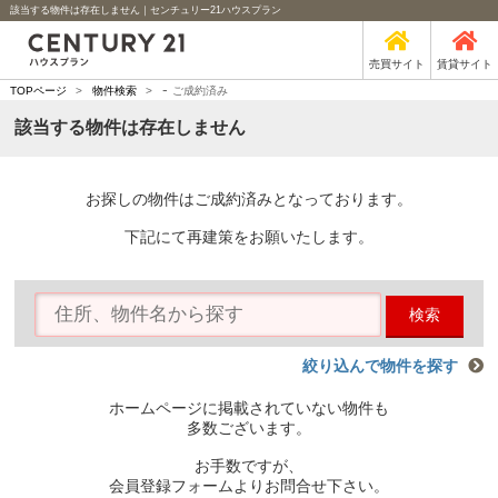
該当する物件は存在しません｜センチュリー21ハウスプラン
売買サイト
賃貸サイト
-
TOPページ
>
物件検索
>
ご成約済み
該当する物件は存在しません
お探しの物件はご成約済みとなっております。
下記にて再建策をお願いたします。
検索
絞り込んで物件を探す
ホームページに掲載されていない物件も
多数ございます。
お手数ですが、
会員登録フォームよりお問合せ下さい。