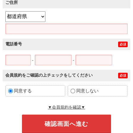
ご住所
電話番号
必須
-
-
会員規約をご確認の上チェックをしてください
必須
同意する
同意しない
▼会員規約を確認▼