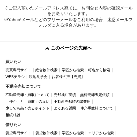
※ご記入頂いたメールアドレス宛てに、お問合せ内容の確認メール
をお送りいたします。
※Yahoo!メールなどのフリーメールをご利用の場合、迷惑メールフ
ォルダに入る場合があります。
このページの先頭へ
買いたい
売買専門サイト
総合物件検索
学区から検索
町名から検索
WEBチラシ
現地見学会
お客様の声【売買】
不動産売却について
不動産売却・買取について
売却成功実績
無料売却査定依頼
「仲介」と「買取」の違い
不動産売却時の諸費用
少しでも高く売るポイント
よくある質問
仲介手数料について
相続相談
借りたい
賃貸専門サイト
賃貸物件検索
学区から検索
エリアから検索