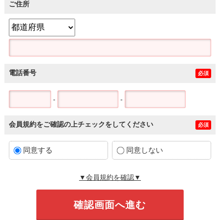
ご住所
電話番号
必須
-
-
会員規約をご確認の上チェックをしてください
必須
同意する
同意しない
▼会員規約を確認▼