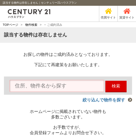
該当する物件は存在しません｜センチュリー21ハウスプラン
売買サイト
賃貸サイト
-
TOPページ
>
物件検索
>
ご成約済み
該当する物件は存在しません
お探しの物件はご成約済みとなっております。
下記にて再建策をお願いたします。
検索
絞り込んで物件を探す
ホームページに掲載されていない物件も
多数ございます。
お手数ですが、
会員登録フォームよりお問合せ下さい。