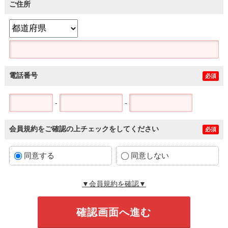
ご住所
電話番号
必須
-
-
会員規約をご確認の上チェックをしてください
必須
同意する
同意しない
▼会員規約を確認▼