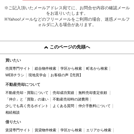
※ご記入頂いたメールアドレス宛てに、お問合せ内容の確認メール
をお送りいたします。
※Yahoo!メールなどのフリーメールをご利用の場合、迷惑メールフ
ォルダに入る場合があります。
このページの先頭へ
買いたい
売買専門サイト
総合物件検索
学区から検索
町名から検索
WEBチラシ
現地見学会
お客様の声【売買】
不動産売却について
不動産売却・買取について
売却成功実績
無料売却査定依頼
「仲介」と「買取」の違い
不動産売却時の諸費用
少しでも高く売るポイント
よくある質問
仲介手数料について
相続相談
借りたい
賃貸専門サイト
賃貸物件検索
学区から検索
エリアから検索