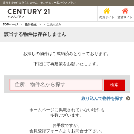
該当する物件は存在しません｜センチュリー21ハウスプラン
売買サイト
賃貸サイト
-
TOPページ
>
物件検索
>
ご成約済み
該当する物件は存在しません
お探しの物件はご成約済みとなっております。
下記にて再建策をお願いたします。
検索
絞り込んで物件を探す
ホームページに掲載されていない物件も
多数ございます。
お手数ですが、
会員登録フォームよりお問合せ下さい。