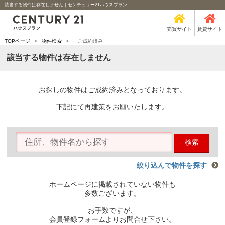
該当する物件は存在しません｜センチュリー21ハウスプラン
売買サイト
賃貸サイト
-
TOPページ
>
物件検索
>
ご成約済み
該当する物件は存在しません
お探しの物件はご成約済みとなっております。
下記にて再建策をお願いたします。
検索
絞り込んで物件を探す
ホームページに掲載されていない物件も
多数ございます。
お手数ですが、
会員登録フォームよりお問合せ下さい。