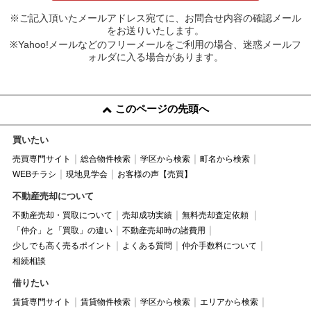
※ご記入頂いたメールアドレス宛てに、お問合せ内容の確認メール
をお送りいたします。
※Yahoo!メールなどのフリーメールをご利用の場合、迷惑メールフ
ォルダに入る場合があります。
このページの先頭へ
買いたい
売買専門サイト
総合物件検索
学区から検索
町名から検索
WEBチラシ
現地見学会
お客様の声【売買】
不動産売却について
不動産売却・買取について
売却成功実績
無料売却査定依頼
「仲介」と「買取」の違い
不動産売却時の諸費用
少しでも高く売るポイント
よくある質問
仲介手数料について
相続相談
借りたい
賃貸専門サイト
賃貸物件検索
学区から検索
エリアから検索