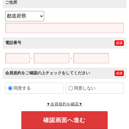
ご住所
電話番号
必須
-
-
会員規約をご確認の上チェックをしてください
必須
同意する
同意しない
▼会員規約を確認▼