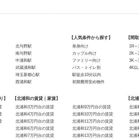
【人気条件から探す】
【間取
北与野駅
単身向け
1R～
南与野駅
カップル向け
2K～
中浦和駅
ファミリー向け
3K～
武蔵浦和駅
バス・トイレ別
4K以
埼玉新都心駅
駅徒歩10分以内
西浦和駅
初期費用安め物件
り】
【北浦和の賃貸｜家賃】
【北浦
貸
北浦和3万円台の賃貸
北浦和9万円台の賃貸
北浦
貸
北浦和4万円台の賃貸
北浦和10万円台の賃貸
北浦
貸
北浦和5万円台の賃貸
北浦和11万円台の賃貸
北浦
北浦和6万円台の賃貸
北浦和12万円台の賃貸
北浦
北浦和7万円台の賃貸
北浦和13万円台の賃貸
北浦