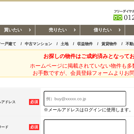
買いたい
売りたい
借りたい
古一戸建て
中古マンション
土地
収益物件
賃貸物件
不動
お探しの物件はご成約済みとなって
お部屋探しコラム
賃貸管理コ
ホームページに掲載されていない物件も多
お手数ですが、会員登録フォームよりお
必須
ルアドレス
※メールアドレスはログインに使用します。
必須
ワード