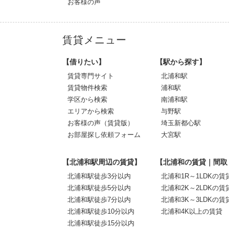
お客様の声
賃貸メニュー
【借りたい】
【駅から探す】
賃貸専門サイト
北浦和駅
賃貸物件検索
浦和駅
学区から検索
南浦和駅
エリアから検索
与野駅
お客様の声（賃貸版）
埼玉新都心駅
お部屋探し依頼フォーム
大宮駅
【北浦和駅周辺の賃貸】
【北浦和の賃貸｜間取
北浦和駅徒歩3分以内
北浦和1R～1LDKの賃
北浦和駅徒歩5分以内
北浦和2K～2LDKの賃
北浦和駅徒歩7分以内
北浦和3K～3LDKの賃
北浦和駅徒歩10分以内
北浦和4K以上の賃貸
北浦和駅徒歩15分以内