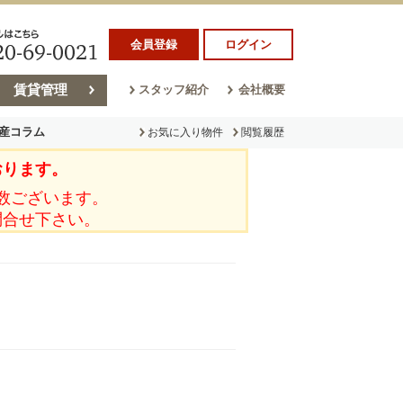
会員登録
ログイン
賃貸管理
スタッフ紹介
会社概要
産コラム
お気に入り物件
閲覧履歴
おります。
ラム
売却コラム
数ございます。
問合せ下さい。