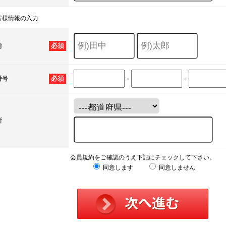
客様情報の入力
必須
前
-
-
必須
番号
所
会員規約をご確認のうえ下記にチェックして下さい。
同意します
同意しません