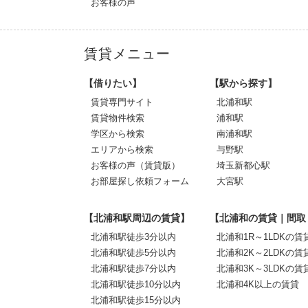
お客様の声
賃貸メニュー
【借りたい】
【駅から探す】
賃貸専門サイト
北浦和駅
賃貸物件検索
浦和駅
学区から検索
南浦和駅
エリアから検索
与野駅
お客様の声（賃貸版）
埼玉新都心駅
お部屋探し依頼フォーム
大宮駅
【北浦和駅周辺の賃貸】
【北浦和の賃貸｜間取
北浦和駅徒歩3分以内
北浦和1R～1LDKの賃
北浦和駅徒歩5分以内
北浦和2K～2LDKの賃
北浦和駅徒歩7分以内
北浦和3K～3LDKの賃
北浦和駅徒歩10分以内
北浦和4K以上の賃貸
北浦和駅徒歩15分以内