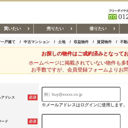
買いたい
売りたい
借りたい
古一戸建て
中古マンション
土地
収益物件
賃貸物件
不動
お探しの物件はご成約済みとなって
お部屋探しコラム
賃貸管理コ
ホームページに掲載されていない物件も多
お手数ですが、会員登録フォームよりお
必須
ルアドレス
※メールアドレスはログインに使用します。
必須
ワード