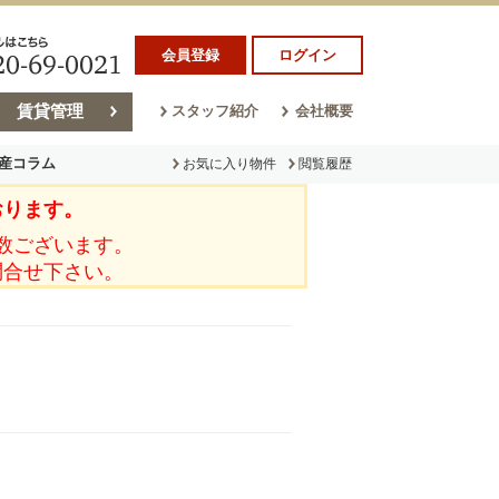
会員登録
ログイン
賃貸管理
スタッフ紹介
会社概要
産コラム
お気に入り物件
閲覧履歴
おります。
ラム
売却コラム
数ございます。
問合せ下さい。