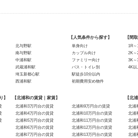
【人気条件から探す】
【間取
北与野駅
単身向け
1R～
南与野駅
カップル向け
2K～
中浦和駅
ファミリー向け
3K～
武蔵浦和駅
バス・トイレ別
4K以
埼玉新都心駅
駅徒歩10分以内
西浦和駅
初期費用安め物件
り】
【北浦和の賃貸｜家賃】
【北浦
貸
北浦和3万円台の賃貸
北浦和9万円台の賃貸
北浦
貸
北浦和4万円台の賃貸
北浦和10万円台の賃貸
北浦
貸
北浦和5万円台の賃貸
北浦和11万円台の賃貸
北浦
北浦和6万円台の賃貸
北浦和12万円台の賃貸
北浦
北浦和7万円台の賃貸
北浦和13万円台の賃貸
北浦