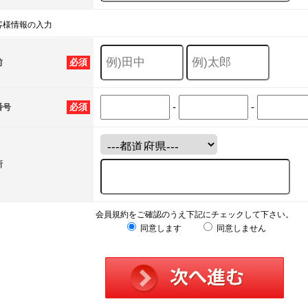
客様情報の入力
必須
前
-
-
必須
番号
所
会員規約をご確認のうえ下記にチェックして下さい。
同意します
同意しません