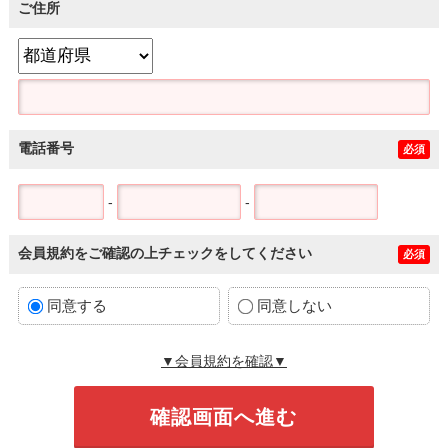
ご住所
電話番号
必須
-
-
会員規約をご確認の上チェックをしてください
必須
同意する
同意しない
▼会員規約を確認▼