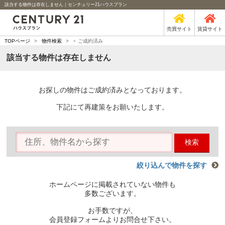
該当する物件は存在しません｜センチュリー21ハウスプラン
売買サイト
賃貸サイト
-
TOPページ
>
物件検索
>
ご成約済み
該当する物件は存在しません
お探しの物件はご成約済みとなっております。
下記にて再建策をお願いたします。
検索
絞り込んで物件を探す
ホームページに掲載されていない物件も
多数ございます。
お手数ですが、
会員登録フォームよりお問合せ下さい。