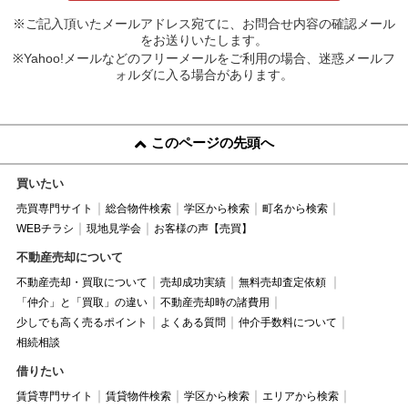
※ご記入頂いたメールアドレス宛てに、お問合せ内容の確認メール
をお送りいたします。
※Yahoo!メールなどのフリーメールをご利用の場合、迷惑メールフ
ォルダに入る場合があります。
このページの先頭へ
買いたい
売買専門サイト
総合物件検索
学区から検索
町名から検索
WEBチラシ
現地見学会
お客様の声【売買】
不動産売却について
不動産売却・買取について
売却成功実績
無料売却査定依頼
「仲介」と「買取」の違い
不動産売却時の諸費用
少しでも高く売るポイント
よくある質問
仲介手数料について
相続相談
借りたい
賃貸専門サイト
賃貸物件検索
学区から検索
エリアから検索