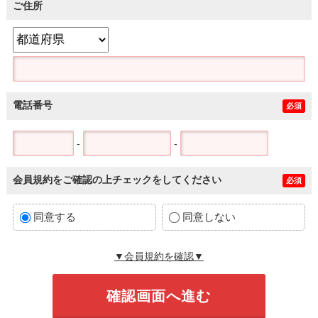
ご住所
電話番号
必須
-
-
会員規約をご確認の上チェックをしてください
必須
同意する
同意しない
▼会員規約を確認▼