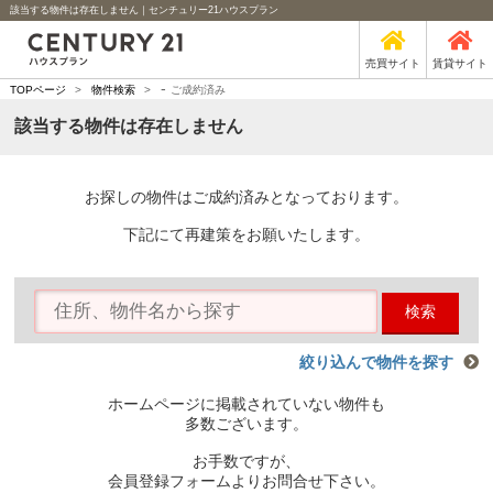
該当する物件は存在しません｜センチュリー21ハウスプラン
売買サイト
賃貸サイト
-
TOPページ
>
物件検索
>
ご成約済み
該当する物件は存在しません
お探しの物件はご成約済みとなっております。
下記にて再建策をお願いたします。
検索
絞り込んで物件を探す
ホームページに掲載されていない物件も
多数ございます。
お手数ですが、
会員登録フォームよりお問合せ下さい。