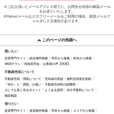
※ご記入頂いたメールアドレス宛てに、お問合せ内容の確認メール
をお送りいたします。
※Yahoo!メールなどのフリーメールをご利用の場合、迷惑メールフ
ォルダに入る場合があります。
このページの先頭へ
買いたい
売買専門サイト
総合物件検索
学区から検索
町名から検索
WEBチラシ
現地見学会
お客様の声【売買】
不動産売却について
不動産売却・買取について
売却成功実績
無料売却査定依頼
「仲介」と「買取」の違い
不動産売却時の諸費用
少しでも高く売るポイント
よくある質問
仲介手数料について
相続相談
借りたい
賃貸専門サイト
賃貸物件検索
学区から検索
エリアから検索