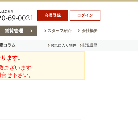
会員登録
ログイン
賃貸管理
スタッフ紹介
会社概要
産コラム
お気に入り物件
閲覧履歴
おります。
ラム
売却コラム
数ございます。
問合せ下さい。