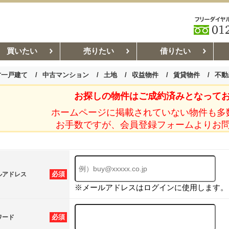
買いたい
売りたい
借りたい
古一戸建て
中古マンション
土地
収益物件
賃貸物件
不動
お探しの物件はご成約済みとなって
お部屋探しコラム
賃貸管理コ
ホームページに掲載されていない物件も多
お手数ですが、会員登録フォームよりお
必須
ルアドレス
※メールアドレスはログインに使用します。
必須
ワード