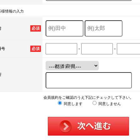
客様情報の入力
必須
前
-
-
必須
番号
所
会員規約をご確認のうえ下記にチェックして下さい。
同意します
同意しません