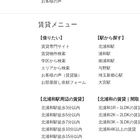
お客様の声
賃貸メニュー
【借りたい】
【駅から探す】
賃貸専門サイト
北浦和駅
賃貸物件検索
浦和駅
学区から検索
南浦和駅
エリアから検索
与野駅
お客様の声（賃貸版）
埼玉新都心駅
お部屋探し依頼フォーム
大宮駅
【北浦和駅周辺の賃貸】
【北浦和の賃貸｜間取
北浦和駅徒歩3分以内
北浦和1R～1LDKの賃
北浦和駅徒歩5分以内
北浦和2K～2LDKの賃
北浦和駅徒歩7分以内
北浦和3K～3LDKの賃
北浦和駅徒歩10分以内
北浦和4K以上の賃貸
北浦和駅徒歩15分以内