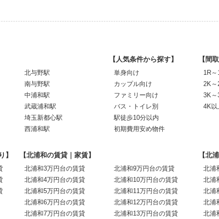
【人気条件から探す】
【間取
北与野駅
単身向け
1R～
南与野駅
カップル向け
2K～
中浦和駅
ファミリー向け
3K～
武蔵浦和駅
バス・トイレ別
4K以
埼玉新都心駅
駅徒歩10分以内
西浦和駅
初期費用安め物件
り】
【北浦和の賃貸｜家賃】
【北浦
貸
北浦和3万円台の賃貸
北浦和9万円台の賃貸
北浦
貸
北浦和4万円台の賃貸
北浦和10万円台の賃貸
北浦
貸
北浦和5万円台の賃貸
北浦和11万円台の賃貸
北浦
北浦和6万円台の賃貸
北浦和12万円台の賃貸
北浦
北浦和7万円台の賃貸
北浦和13万円台の賃貸
北浦