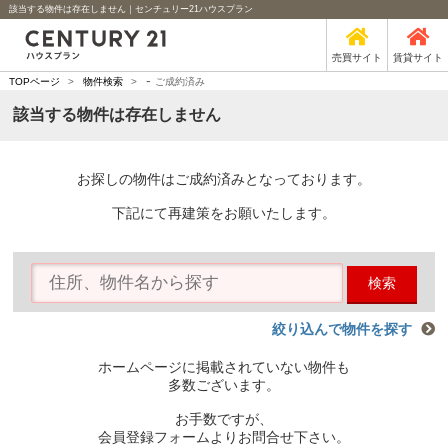
該当する物件は存在しません｜センチュリー21ハウスプラン
売買サイト
賃貸サイト
-
TOPページ
>
物件検索
>
ご成約済み
該当する物件は存在しません
お探しの物件はご成約済みとなっております。
下記にて再建策をお願いたします。
検索
絞り込んで物件を探す
ホームページに掲載されていない物件も
多数ございます。
お手数ですが、
会員登録フォームよりお問合せ下さい。