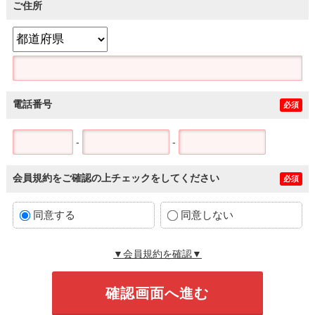
ご住所
電話番号
必須
-
-
会員規約をご確認の上チェックをしてください
必須
同意する
同意しない
▼会員規約を確認▼