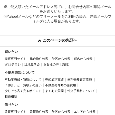
※ご記入頂いたメールアドレス宛てに、お問合せ内容の確認メール
をお送りいたします。
※Yahoo!メールなどのフリーメールをご利用の場合、迷惑メールフ
ォルダに入る場合があります。
このページの先頭へ
買いたい
売買専門サイト
総合物件検索
学区から検索
町名から検索
WEBチラシ
現地見学会
お客様の声【売買】
不動産売却について
不動産売却・買取について
売却成功実績
無料売却査定依頼
「仲介」と「買取」の違い
不動産売却時の諸費用
少しでも高く売るポイント
よくある質問
仲介手数料について
相続相談
借りたい
賃貸専門サイト
賃貸物件検索
学区から検索
エリアから検索