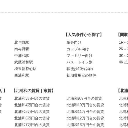
【人気条件から探す】
【間取
北与野駅
単身向け
1R～
南与野駅
カップル向け
2K～
中浦和駅
ファミリー向け
3K～
武蔵浦和駅
バス・トイレ別
4K以
埼玉新都心駅
駅徒歩10分以内
西浦和駅
初期費用安め物件
り】
【北浦和の賃貸｜家賃】
【北浦
貸
北浦和3万円台の賃貸
北浦和9万円台の賃貸
北浦
貸
北浦和4万円台の賃貸
北浦和10万円台の賃貸
北浦
貸
北浦和5万円台の賃貸
北浦和11万円台の賃貸
北浦
北浦和6万円台の賃貸
北浦和12万円台の賃貸
北浦
北浦和7万円台の賃貸
北浦和13万円台の賃貸
北浦