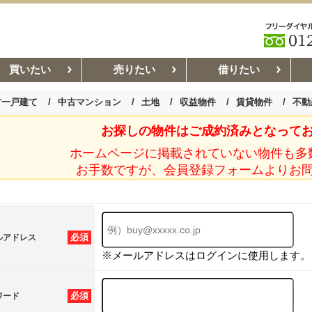
買いたい
売りたい
借りたい
古一戸建て
中古マンション
土地
収益物件
賃貸物件
不動
お探しの物件はご成約済みとなって
お部屋探しコラム
賃貸管理コ
ホームページに掲載されていない物件も多
お手数ですが、会員登録フォームよりお
必須
ルアドレス
※メールアドレスはログインに使用します。
必須
ワード