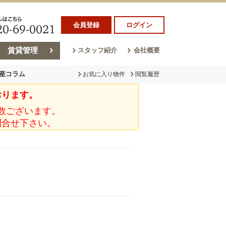
会員登録
ログイン
賃貸管理
スタッフ紹介
会社概要
産コラム
お気に入り物件
閲覧履歴
おります。
ラム
売却コラム
数ございます。
問合せ下さい。