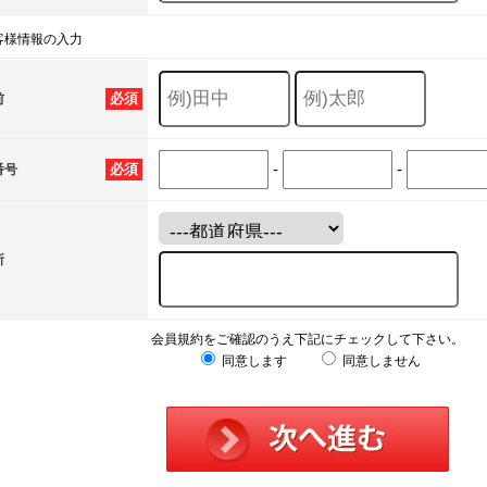
客様情報の入力
必須
前
-
-
必須
番号
所
会員規約をご確認のうえ下記にチェックして下さい。
同意します
同意しません