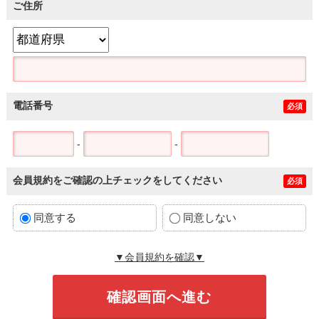
ご住所
電話番号
必須
-
-
会員規約をご確認の上チェックをしてください
必須
同意する
同意しない
▼会員規約を確認▼