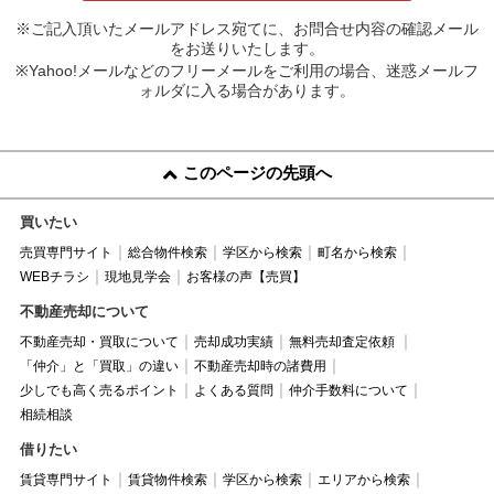
※ご記入頂いたメールアドレス宛てに、お問合せ内容の確認メール
をお送りいたします。
※Yahoo!メールなどのフリーメールをご利用の場合、迷惑メールフ
ォルダに入る場合があります。
このページの先頭へ
買いたい
売買専門サイト
総合物件検索
学区から検索
町名から検索
WEBチラシ
現地見学会
お客様の声【売買】
不動産売却について
不動産売却・買取について
売却成功実績
無料売却査定依頼
「仲介」と「買取」の違い
不動産売却時の諸費用
少しでも高く売るポイント
よくある質問
仲介手数料について
相続相談
借りたい
賃貸専門サイト
賃貸物件検索
学区から検索
エリアから検索