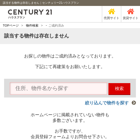
該当する物件は存在しません｜センチュリー21ハウスプラン
売買サイト
賃貸サイト
-
TOPページ
>
物件検索
>
ご成約済み
該当する物件は存在しません
お探しの物件はご成約済みとなっております。
下記にて再建策をお願いたします。
検索
絞り込んで物件を探す
ホームページに掲載されていない物件も
多数ございます。
お手数ですが、
会員登録フォームよりお問合せ下さい。