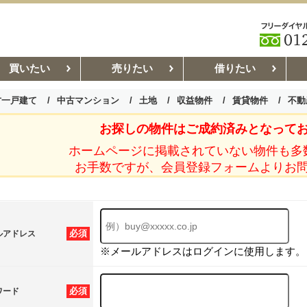
買いたい
売りたい
借りたい
古一戸建て
中古マンション
土地
収益物件
賃貸物件
不動
お探しの物件はご成約済みとなって
お部屋探しコラム
賃貸管理コ
ホームページに掲載されていない物件も多
お手数ですが、会員登録フォームよりお
必須
ルアドレス
※メールアドレスはログインに使用します。
必須
ワード