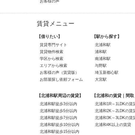
お客様の声
賃貸メニュー
【借りたい】
【駅から探す】
賃貸専門サイト
北浦和駅
賃貸物件検索
浦和駅
学区から検索
南浦和駅
エリアから検索
与野駅
お客様の声（賃貸版）
埼玉新都心駅
お部屋探し依頼フォーム
大宮駅
【北浦和駅周辺の賃貸】
【北浦和の賃貸｜間取
北浦和駅徒歩3分以内
北浦和1R～1LDKの賃
北浦和駅徒歩5分以内
北浦和2K～2LDKの賃
北浦和駅徒歩7分以内
北浦和3K～3LDKの賃
北浦和駅徒歩10分以内
北浦和4K以上の賃貸
北浦和駅徒歩15分以内