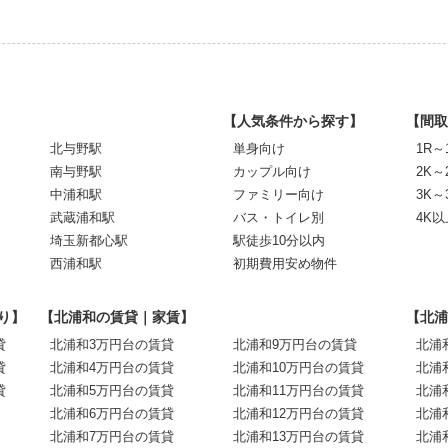
【人気条件から探す】
【間取
北与野駅
単身向け
1R～
南与野駅
カップル向け
2K～
中浦和駅
ファミリー向け
3K～
武蔵浦和駅
バス・トイレ別
4K以
埼玉新都心駅
駅徒歩10分以内
西浦和駅
初期費用安め物件
り】
【北浦和の賃貸｜家賃】
【北浦
貸
北浦和3万円台の賃貸
北浦和9万円台の賃貸
北浦
貸
北浦和4万円台の賃貸
北浦和10万円台の賃貸
北浦
貸
北浦和5万円台の賃貸
北浦和11万円台の賃貸
北浦
北浦和6万円台の賃貸
北浦和12万円台の賃貸
北浦
北浦和7万円台の賃貸
北浦和13万円台の賃貸
北浦