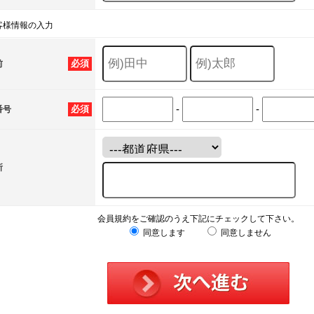
客様情報の入力
必須
前
-
-
必須
番号
所
会員規約をご確認のうえ下記にチェックして下さい。
同意します
同意しません