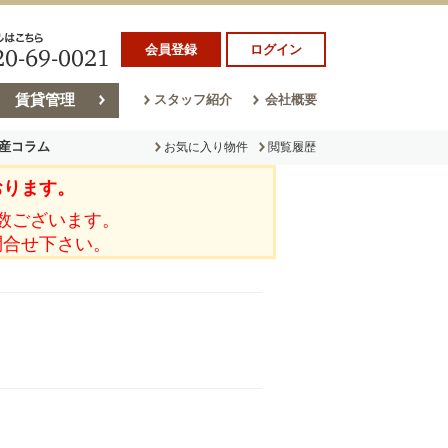
会員登録
ログイン
賃貸管理
スタッフ紹介
会社概要
産コラム
お気に入り物件
閲覧履歴
おります。
ラム
売却コラム
数ございます。
問合せ下さい。