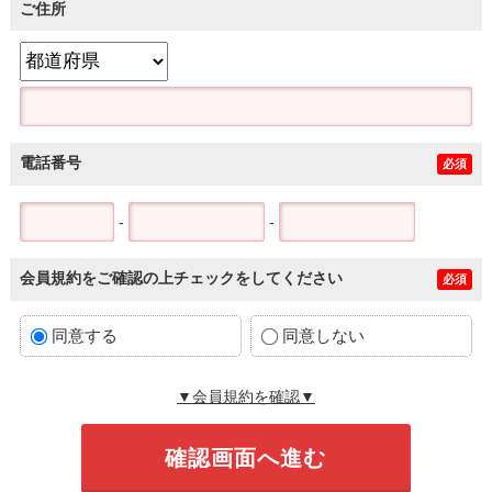
ご住所
電話番号
必須
-
-
会員規約をご確認の上チェックをしてください
必須
同意する
同意しない
▼会員規約を確認▼