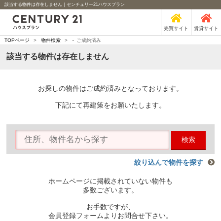
該当する物件は存在しません｜センチュリー21ハウスプラン
売買サイト
賃貸サイト
-
TOPページ
>
物件検索
>
ご成約済み
該当する物件は存在しません
お探しの物件はご成約済みとなっております。
下記にて再建策をお願いたします。
検索
絞り込んで物件を探す
ホームページに掲載されていない物件も
多数ございます。
お手数ですが、
会員登録フォームよりお問合せ下さい。