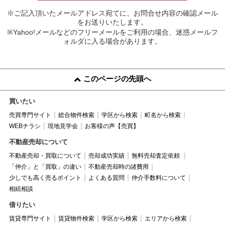
※ご記入頂いたメールアドレス宛てに、お問合せ内容の確認メール
をお送りいたします。
※Yahoo!メールなどのフリーメールをご利用の場合、迷惑メールフ
ォルダに入る場合があります。
このページの先頭へ
買いたい
売買専門サイト
総合物件検索
学区から検索
町名から検索
WEBチラシ
現地見学会
お客様の声【売買】
不動産売却について
不動産売却・買取について
売却成功実績
無料売却査定依頼
「仲介」と「買取」の違い
不動産売却時の諸費用
少しでも高く売るポイント
よくある質問
仲介手数料について
相続相談
借りたい
賃貸専門サイト
賃貸物件検索
学区から検索
エリアから検索