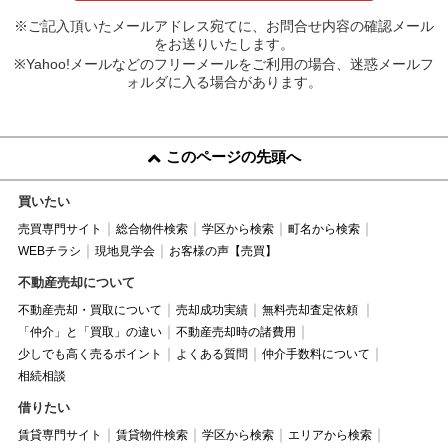
※ご記入頂いたメールアドレス宛てに、お問合せ内容の確認メール
をお送りいたします。
※Yahoo!メールなどのフリーメールをご利用の場合、迷惑メールフ
ォルダに入る場合があります。
このページの先頭へ
買いたい
売買専門サイト
総合物件検索
学区から検索
町名から検索
WEBチラシ
現地見学会
お客様の声【売買】
不動産売却について
不動産売却・買取について
売却成功実績
無料売却査定依頼
「仲介」と「買取」の違い
不動産売却時の諸費用
少しでも高く売るポイント
よくある質問
仲介手数料について
相続相談
借りたい
賃貸専門サイト
賃貸物件検索
学区から検索
エリアから検索