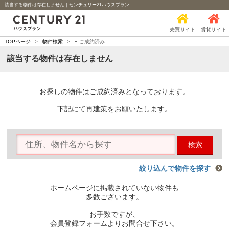
該当する物件は存在しません｜センチュリー21ハウスプラン
売買サイト
賃貸サイト
-
TOPページ
>
物件検索
>
ご成約済み
該当する物件は存在しません
お探しの物件はご成約済みとなっております。
下記にて再建策をお願いたします。
検索
絞り込んで物件を探す
ホームページに掲載されていない物件も
多数ございます。
お手数ですが、
会員登録フォームよりお問合せ下さい。