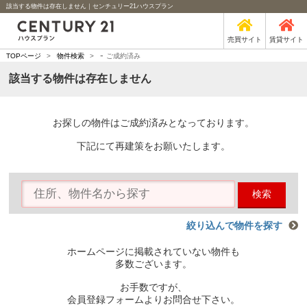
該当する物件は存在しません｜センチュリー21ハウスプラン
売買サイト
賃貸サイト
-
TOPページ
>
物件検索
>
ご成約済み
該当する物件は存在しません
お探しの物件はご成約済みとなっております。
下記にて再建策をお願いたします。
検索
絞り込んで物件を探す
ホームページに掲載されていない物件も
多数ございます。
お手数ですが、
会員登録フォームよりお問合せ下さい。