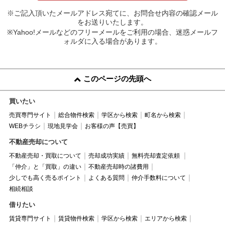
※ご記入頂いたメールアドレス宛てに、お問合せ内容の確認メール
をお送りいたします。
※Yahoo!メールなどのフリーメールをご利用の場合、迷惑メールフ
ォルダに入る場合があります。
このページの先頭へ
買いたい
売買専門サイト
総合物件検索
学区から検索
町名から検索
WEBチラシ
現地見学会
お客様の声【売買】
不動産売却について
不動産売却・買取について
売却成功実績
無料売却査定依頼
「仲介」と「買取」の違い
不動産売却時の諸費用
少しでも高く売るポイント
よくある質問
仲介手数料について
相続相談
借りたい
賃貸専門サイト
賃貸物件検索
学区から検索
エリアから検索