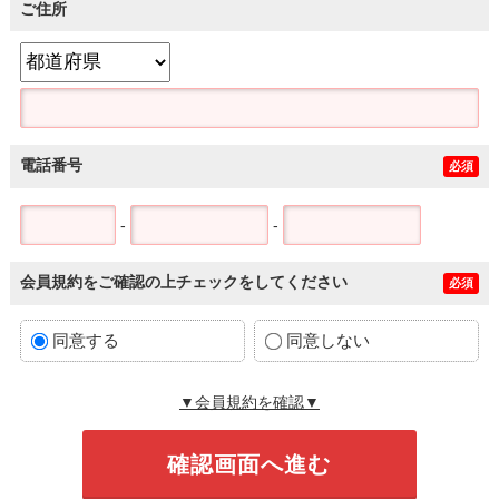
ご住所
電話番号
必須
-
-
会員規約をご確認の上チェックをしてください
必須
同意する
同意しない
▼会員規約を確認▼