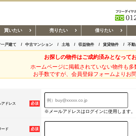
買いたい
売りたい
借りたい
古一戸建て
中古マンション
土地
収益物件
賃貸物件
不動
お探しの物件はご成約済みとなって
お部屋探しコラム
賃貸管理コ
ホームページに掲載されていない物件も多
お手数ですが、会員登録フォームよりお
必須
ルアドレス
※メールアドレスはログインに使用します。
必須
ワード