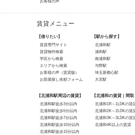
お客様の声
賃貸メニュー
【借りたい】
【駅から探す】
賃貸専門サイト
北浦和駅
賃貸物件検索
浦和駅
学区から検索
南浦和駅
エリアから検索
与野駅
お客様の声（賃貸版）
埼玉新都心駅
お部屋探し依頼フォーム
大宮駅
【北浦和駅周辺の賃貸】
【北浦和の賃貸｜間取
北浦和駅徒歩3分以内
北浦和1R～1LDKの賃
北浦和駅徒歩5分以内
北浦和2K～2LDKの賃
北浦和駅徒歩7分以内
北浦和3K～3LDKの賃
北浦和駅徒歩10分以内
北浦和4K以上の賃貸
北浦和駅徒歩15分以内