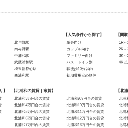
【人気条件から探す】
【間取
北与野駅
単身向け
1R～
南与野駅
カップル向け
2K～
中浦和駅
ファミリー向け
3K～
武蔵浦和駅
バス・トイレ別
4K以
埼玉新都心駅
駅徒歩10分以内
西浦和駅
初期費用安め物件
り】
【北浦和の賃貸｜家賃】
【北浦
貸
北浦和3万円台の賃貸
北浦和9万円台の賃貸
北浦
貸
北浦和4万円台の賃貸
北浦和10万円台の賃貸
北浦
貸
北浦和5万円台の賃貸
北浦和11万円台の賃貸
北浦
北浦和6万円台の賃貸
北浦和12万円台の賃貸
北浦
北浦和7万円台の賃貸
北浦和13万円台の賃貸
北浦