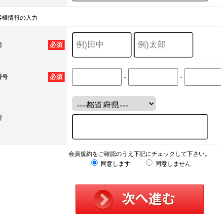
客様情報の入力
必須
前
-
-
必須
番号
所
会員規約をご確認のうえ下記にチェックして下さい。
同意します
同意しません