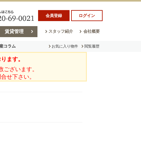
会員登録
ログイン
賃貸管理
スタッフ紹介
会社概要
産コラム
お気に入り物件
閲覧履歴
おります。
ラム
売却コラム
数ございます。
問合せ下さい。