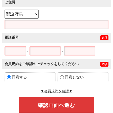
ご住所
電話番号
必須
-
-
会員規約をご確認の上チェックをしてください
必須
同意する
同意しない
▼会員規約を確認▼