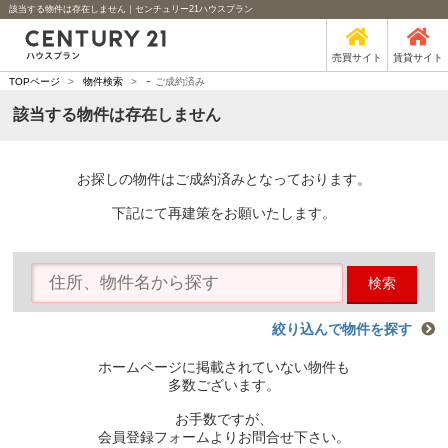
該当する物件は存在しません｜センチュリー21ハウスプラン
売買サイト
賃貸サイト
-
TOPページ
>
物件検索
>
ご成約済み
該当する物件は存在しません
お探しの物件はご成約済みとなっております。
下記にて再建策をお願いたします。
検索
絞り込んで物件を探す
ホームページに掲載されていない物件も
多数ございます。
お手数ですが、
会員登録フォームよりお問合せ下さい。