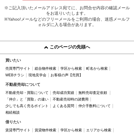
※ご記入頂いたメールアドレス宛てに、お問合せ内容の確認メール
をお送りいたします。
※Yahoo!メールなどのフリーメールをご利用の場合、迷惑メールフ
ォルダに入る場合があります。
このページの先頭へ
買いたい
売買専門サイト
総合物件検索
学区から検索
町名から検索
WEBチラシ
現地見学会
お客様の声【売買】
不動産売却について
不動産売却・買取について
売却成功実績
無料売却査定依頼
「仲介」と「買取」の違い
不動産売却時の諸費用
少しでも高く売るポイント
よくある質問
仲介手数料について
相続相談
借りたい
賃貸専門サイト
賃貸物件検索
学区から検索
エリアから検索