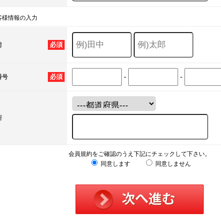
客様情報の入力
必須
前
-
-
必須
番号
所
会員規約をご確認のうえ下記にチェックして下さい。
同意します
同意しません