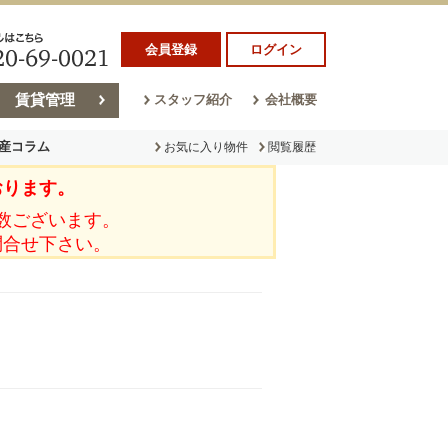
会員登録
ログイン
賃貸管理
スタッフ紹介
会社概要
産コラム
お気に入り物件
閲覧履歴
おります。
ラム
売却コラム
数ございます。
問合せ下さい。