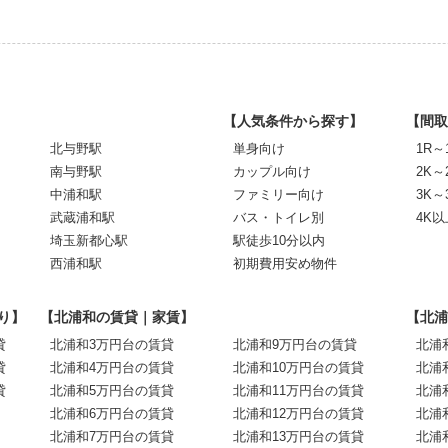
【人気条件から探す】
【間取
北与野駅
単身向け
1R～
南与野駅
カップル向け
2K～
中浦和駅
ファミリー向け
3K～
武蔵浦和駅
バス・トイレ別
4K以
埼玉新都心駅
駅徒歩10分以内
西浦和駅
初期費用安め物件
り】
【北浦和の賃貸｜家賃】
【北浦
貸
北浦和3万円台の賃貸
北浦和9万円台の賃貸
北浦
貸
北浦和4万円台の賃貸
北浦和10万円台の賃貸
北浦
貸
北浦和5万円台の賃貸
北浦和11万円台の賃貸
北浦
北浦和6万円台の賃貸
北浦和12万円台の賃貸
北浦
北浦和7万円台の賃貸
北浦和13万円台の賃貸
北浦