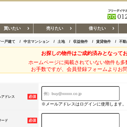
買いたい
売りたい
借りたい
古一戸建て
中古マンション
土地
収益物件
賃貸物件
不動
お探しの物件はご成約済みとなって
お部屋探しコラム
賃貸管理コ
ホームページに掲載されていない物件も多
お手数ですが、会員登録フォームよりお
必須
ルアドレス
※メールアドレスはログインに使用します。
必須
ワード