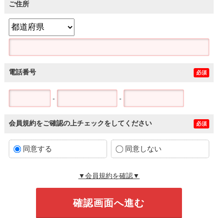
ご住所
電話番号
必須
-
-
会員規約をご確認の上チェックをしてください
必須
同意する
同意しない
▼会員規約を確認▼