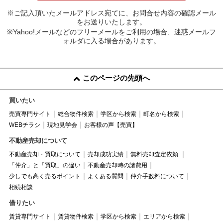
※ご記入頂いたメールアドレス宛てに、お問合せ内容の確認メール
をお送りいたします。
※Yahoo!メールなどのフリーメールをご利用の場合、迷惑メールフ
ォルダに入る場合があります。
このページの先頭へ
買いたい
売買専門サイト
総合物件検索
学区から検索
町名から検索
WEBチラシ
現地見学会
お客様の声【売買】
不動産売却について
不動産売却・買取について
売却成功実績
無料売却査定依頼
「仲介」と「買取」の違い
不動産売却時の諸費用
少しでも高く売るポイント
よくある質問
仲介手数料について
相続相談
借りたい
賃貸専門サイト
賃貸物件検索
学区から検索
エリアから検索