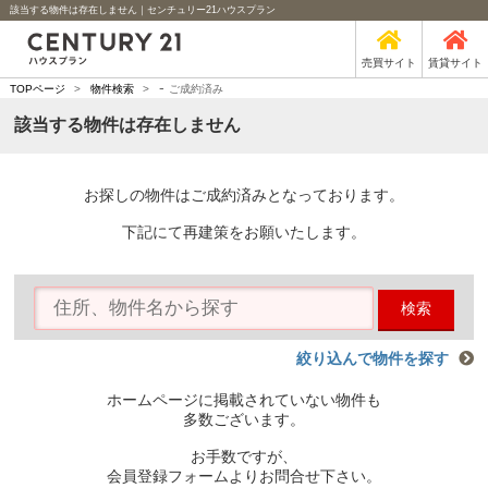
該当する物件は存在しません｜センチュリー21ハウスプラン
売買サイト
賃貸サイト
-
TOPページ
>
物件検索
>
ご成約済み
該当する物件は存在しません
お探しの物件はご成約済みとなっております。
下記にて再建策をお願いたします。
検索
絞り込んで物件を探す
ホームページに掲載されていない物件も
多数ございます。
お手数ですが、
会員登録フォームよりお問合せ下さい。