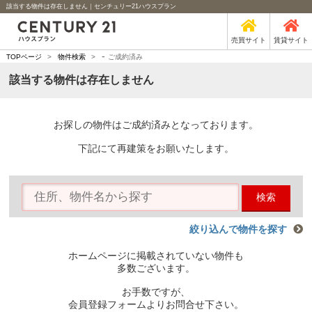
該当する物件は存在しません｜センチュリー21ハウスプラン
売買サイト
賃貸サイト
-
TOPページ
>
物件検索
>
ご成約済み
該当する物件は存在しません
お探しの物件はご成約済みとなっております。
下記にて再建策をお願いたします。
検索
絞り込んで物件を探す
ホームページに掲載されていない物件も
多数ございます。
お手数ですが、
会員登録フォームよりお問合せ下さい。