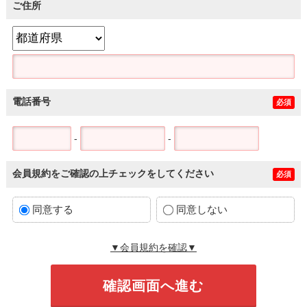
ご住所
電話番号
必須
-
-
会員規約をご確認の上チェックをしてください
必須
同意する
同意しない
▼会員規約を確認▼