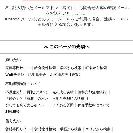
※ご記入頂いたメールアドレス宛てに、お問合せ内容の確認メール
をお送りいたします。
※Yahoo!メールなどのフリーメールをご利用の場合、迷惑メールフ
ォルダに入る場合があります。
このページの先頭へ
買いたい
売買専門サイト
総合物件検索
学区から検索
町名から検索
WEBチラシ
現地見学会
お客様の声【売買】
不動産売却について
不動産売却・買取について
売却成功実績
無料売却査定依頼
「仲介」と「買取」の違い
不動産売却時の諸費用
少しでも高く売るポイント
よくある質問
仲介手数料について
相続相談
借りたい
賃貸専門サイト
賃貸物件検索
学区から検索
エリアから検索