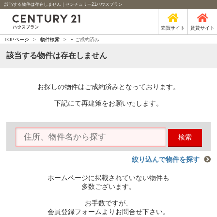
該当する物件は存在しません｜センチュリー21ハウスプラン
売買サイト
賃貸サイト
-
TOPページ
>
物件検索
>
ご成約済み
該当する物件は存在しません
お探しの物件はご成約済みとなっております。
下記にて再建策をお願いたします。
検索
絞り込んで物件を探す
ホームページに掲載されていない物件も
多数ございます。
お手数ですが、
会員登録フォームよりお問合せ下さい。