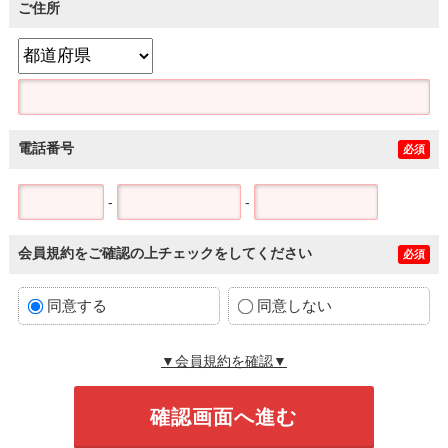
ご住所
電話番号
必須
-
-
会員規約をご確認の上チェックをしてください
必須
同意する
同意しない
▼会員規約を確認▼