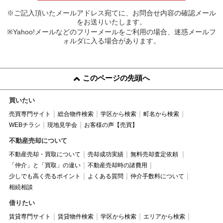
※ご記入頂いたメールアドレス宛てに、お問合せ内容の確認メール
をお送りいたします。
※Yahoo!メールなどのフリーメールをご利用の場合、迷惑メールフ
ォルダに入る場合があります。
このページの先頭へ
買いたい
売買専門サイト
総合物件検索
学区から検索
町名から検索
WEBチラシ
現地見学会
お客様の声【売買】
不動産売却について
不動産売却・買取について
売却成功実績
無料売却査定依頼
「仲介」と「買取」の違い
不動産売却時の諸費用
少しでも高く売るポイント
よくある質問
仲介手数料について
相続相談
借りたい
賃貸専門サイト
賃貸物件検索
学区から検索
エリアから検索