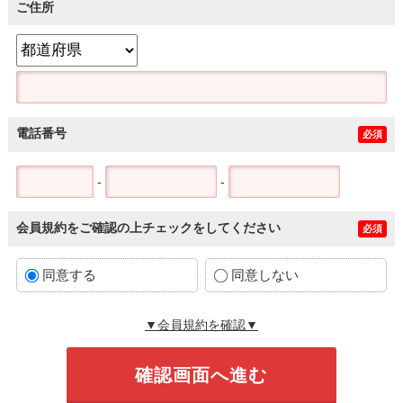
ご住所
電話番号
必須
-
-
会員規約をご確認の上チェックをしてください
必須
同意する
同意しない
▼会員規約を確認▼