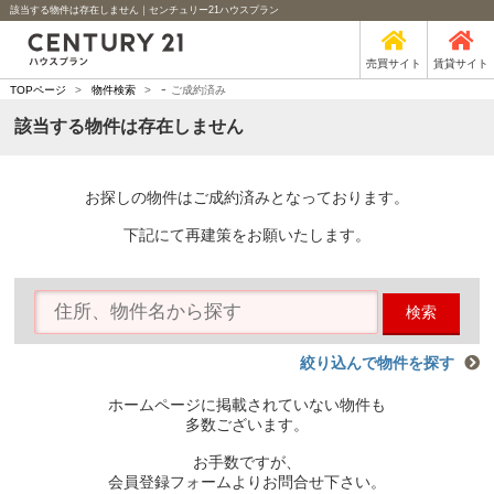
該当する物件は存在しません｜センチュリー21ハウスプラン
売買サイト
賃貸サイト
-
TOPページ
>
物件検索
>
ご成約済み
該当する物件は存在しません
お探しの物件はご成約済みとなっております。
下記にて再建策をお願いたします。
検索
絞り込んで物件を探す
ホームページに掲載されていない物件も
多数ございます。
お手数ですが、
会員登録フォームよりお問合せ下さい。