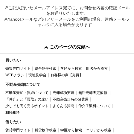
※ご記入頂いたメールアドレス宛てに、お問合せ内容の確認メール
をお送りいたします。
※Yahoo!メールなどのフリーメールをご利用の場合、迷惑メールフ
ォルダに入る場合があります。
このページの先頭へ
買いたい
売買専門サイト
総合物件検索
学区から検索
町名から検索
WEBチラシ
現地見学会
お客様の声【売買】
不動産売却について
不動産売却・買取について
売却成功実績
無料売却査定依頼
「仲介」と「買取」の違い
不動産売却時の諸費用
少しでも高く売るポイント
よくある質問
仲介手数料について
相続相談
借りたい
賃貸専門サイト
賃貸物件検索
学区から検索
エリアから検索