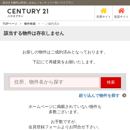
該当する物件は存在しません｜センチュリー21ハウスプラン
売買サイト
賃貸サイト
-
TOPページ
>
物件検索
>
ご成約済み
該当する物件は存在しません
お探しの物件はご成約済みとなっております。
下記にて再建策をお願いたします。
検索
絞り込んで物件を探す
ホームページに掲載されていない物件も
多数ございます。
お手数ですが、
会員登録フォームよりお問合せ下さい。