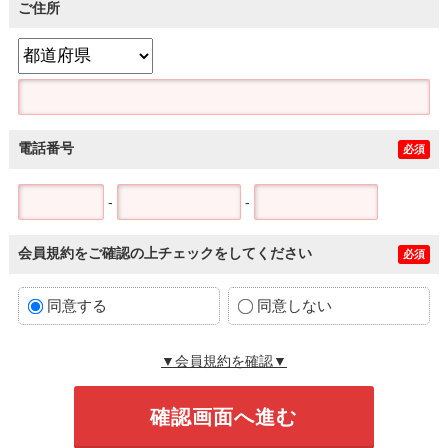
ご住所
電話番号
必須
-
-
会員規約をご確認の上チェックをしてください
必須
同意する
同意しない
▼会員規約を確認▼