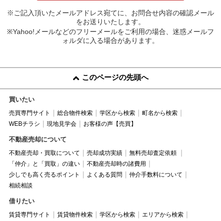
※ご記入頂いたメールアドレス宛てに、お問合せ内容の確認メール
をお送りいたします。
※Yahoo!メールなどのフリーメールをご利用の場合、迷惑メールフ
ォルダに入る場合があります。
このページの先頭へ
買いたい
売買専門サイト
総合物件検索
学区から検索
町名から検索
WEBチラシ
現地見学会
お客様の声【売買】
不動産売却について
不動産売却・買取について
売却成功実績
無料売却査定依頼
「仲介」と「買取」の違い
不動産売却時の諸費用
少しでも高く売るポイント
よくある質問
仲介手数料について
相続相談
借りたい
賃貸専門サイト
賃貸物件検索
学区から検索
エリアから検索