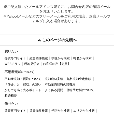
※ご記入頂いたメールアドレス宛てに、お問合せ内容の確認メール
をお送りいたします。
※Yahoo!メールなどのフリーメールをご利用の場合、迷惑メールフ
ォルダに入る場合があります。
このページの先頭へ
買いたい
売買専門サイト
総合物件検索
学区から検索
町名から検索
WEBチラシ
現地見学会
お客様の声【売買】
不動産売却について
不動産売却・買取について
売却成功実績
無料売却査定依頼
「仲介」と「買取」の違い
不動産売却時の諸費用
少しでも高く売るポイント
よくある質問
仲介手数料について
相続相談
借りたい
賃貸専門サイト
賃貸物件検索
学区から検索
エリアから検索