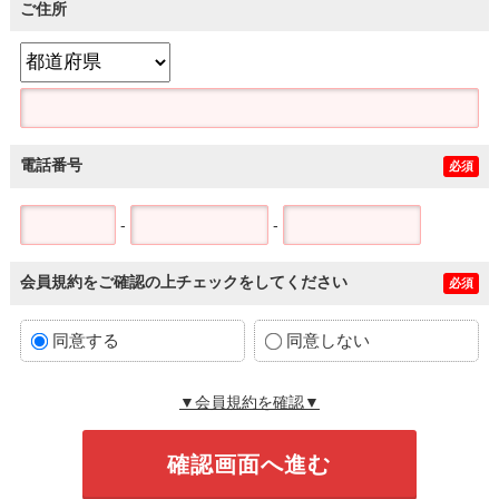
ご住所
電話番号
必須
-
-
会員規約をご確認の上チェックをしてください
必須
同意する
同意しない
▼会員規約を確認▼