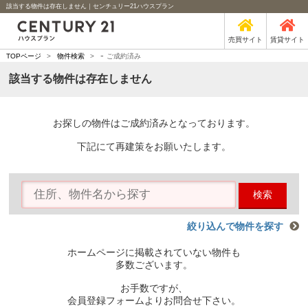
該当する物件は存在しません｜センチュリー21ハウスプラン
売買サイト
賃貸サイト
-
TOPページ
>
物件検索
>
ご成約済み
該当する物件は存在しません
お探しの物件はご成約済みとなっております。
下記にて再建策をお願いたします。
検索
絞り込んで物件を探す
ホームページに掲載されていない物件も
多数ございます。
お手数ですが、
会員登録フォームよりお問合せ下さい。