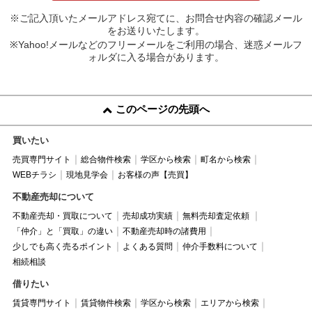
※ご記入頂いたメールアドレス宛てに、お問合せ内容の確認メール
をお送りいたします。
※Yahoo!メールなどのフリーメールをご利用の場合、迷惑メールフ
ォルダに入る場合があります。
このページの先頭へ
買いたい
売買専門サイト
総合物件検索
学区から検索
町名から検索
WEBチラシ
現地見学会
お客様の声【売買】
不動産売却について
不動産売却・買取について
売却成功実績
無料売却査定依頼
「仲介」と「買取」の違い
不動産売却時の諸費用
少しでも高く売るポイント
よくある質問
仲介手数料について
相続相談
借りたい
賃貸専門サイト
賃貸物件検索
学区から検索
エリアから検索