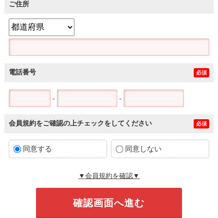
ご住所
電話番号
必須
-
-
会員規約をご確認の上チェックをしてください
必須
同意する
同意しない
▼会員規約を確認▼