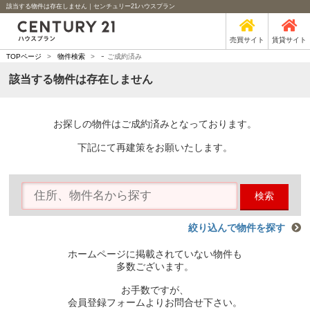
該当する物件は存在しません｜センチュリー21ハウスプラン
売買サイト
賃貸サイト
-
TOPページ
>
物件検索
>
ご成約済み
該当する物件は存在しません
お探しの物件はご成約済みとなっております。
下記にて再建策をお願いたします。
検索
絞り込んで物件を探す
ホームページに掲載されていない物件も
多数ございます。
お手数ですが、
会員登録フォームよりお問合せ下さい。