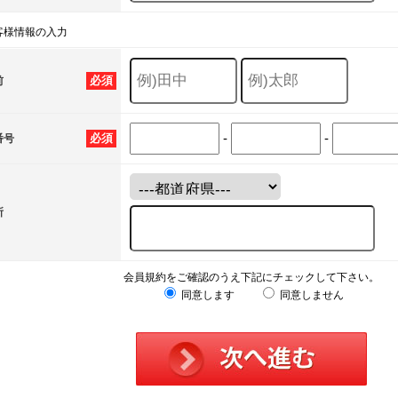
客様情報の入力
必須
前
-
-
必須
番号
所
会員規約をご確認のうえ下記にチェックして下さい。
同意します
同意しません