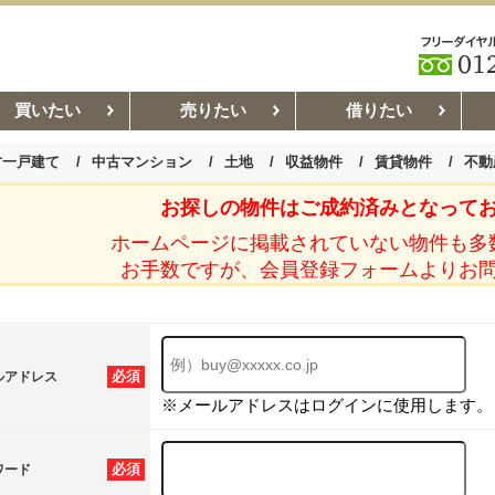
買いたい
売りたい
借りたい
古一戸建て
中古マンション
土地
収益物件
賃貸物件
不動
お探しの物件はご成約済みとなって
お部屋探しコラム
賃貸管理コ
ホームページに掲載されていない物件も多
お手数ですが、会員登録フォームよりお
必須
ルアドレス
※メールアドレスはログインに使用します。
必須
ワード