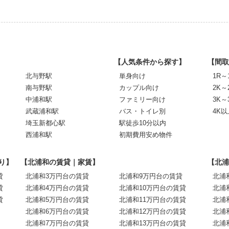
【人気条件から探す】
【間取
北与野駅
単身向け
1R～
南与野駅
カップル向け
2K～
中浦和駅
ファミリー向け
3K～
武蔵浦和駅
バス・トイレ別
4K以
埼玉新都心駅
駅徒歩10分以内
西浦和駅
初期費用安め物件
り】
【北浦和の賃貸｜家賃】
【北浦
貸
北浦和3万円台の賃貸
北浦和9万円台の賃貸
北浦
貸
北浦和4万円台の賃貸
北浦和10万円台の賃貸
北浦
貸
北浦和5万円台の賃貸
北浦和11万円台の賃貸
北浦
北浦和6万円台の賃貸
北浦和12万円台の賃貸
北浦
北浦和7万円台の賃貸
北浦和13万円台の賃貸
北浦