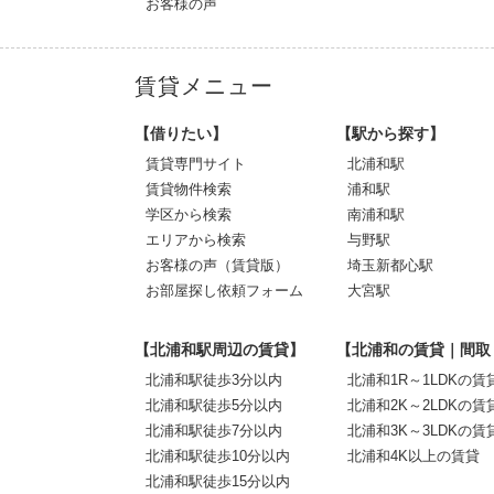
お客様の声
賃貸メニュー
【借りたい】
【駅から探す】
賃貸専門サイト
北浦和駅
賃貸物件検索
浦和駅
学区から検索
南浦和駅
エリアから検索
与野駅
お客様の声（賃貸版）
埼玉新都心駅
お部屋探し依頼フォーム
大宮駅
【北浦和駅周辺の賃貸】
【北浦和の賃貸｜間取
北浦和駅徒歩3分以内
北浦和1R～1LDKの賃
北浦和駅徒歩5分以内
北浦和2K～2LDKの賃
北浦和駅徒歩7分以内
北浦和3K～3LDKの賃
北浦和駅徒歩10分以内
北浦和4K以上の賃貸
北浦和駅徒歩15分以内