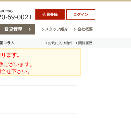
会員登録
ログイン
賃貸管理
スタッフ紹介
会社概要
産コラム
お気に入り物件
閲覧履歴
おります。
ラム
売却コラム
数ございます。
問合せ下さい。