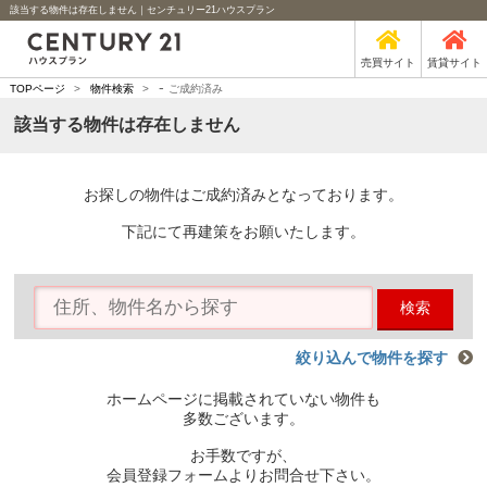
該当する物件は存在しません｜センチュリー21ハウスプラン
売買サイト
賃貸サイト
-
TOPページ
>
物件検索
>
ご成約済み
該当する物件は存在しません
お探しの物件はご成約済みとなっております。
下記にて再建策をお願いたします。
検索
絞り込んで物件を探す
ホームページに掲載されていない物件も
多数ございます。
お手数ですが、
会員登録フォームよりお問合せ下さい。