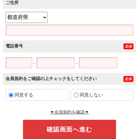
ご住所
電話番号
必須
-
-
会員規約をご確認の上チェックをしてください
必須
同意する
同意しない
▼会員規約を確認▼