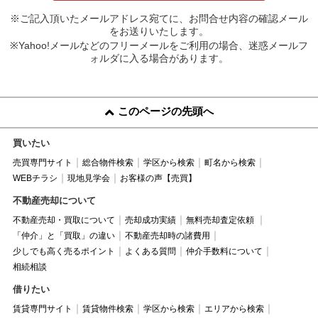
※ご記入頂いたメールアドレス宛てに、お問合せ内容の確認メール
をお送りいたします。
※Yahoo!メールなどのフリーメールをご利用の場合、迷惑メールフ
ォルダに入る場合があります。
このページの先頭へ
買いたい
売買専門サイト
総合物件検索
学区から検索
町名から検索
WEBチラシ
現地見学会
お客様の声【売買】
不動産売却について
不動産売却・買取について
売却成功実績
無料売却査定依頼
「仲介」と「買取」の違い
不動産売却時の諸費用
少しでも高く売るポイント
よくある質問
仲介手数料について
相続相談
借りたい
賃貸専門サイト
賃貸物件検索
学区から検索
エリアから検索