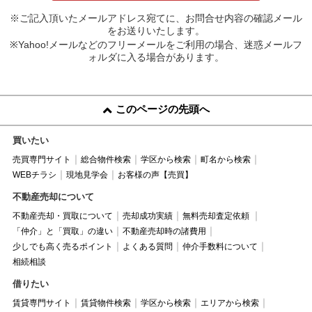
※ご記入頂いたメールアドレス宛てに、お問合せ内容の確認メール
をお送りいたします。
※Yahoo!メールなどのフリーメールをご利用の場合、迷惑メールフ
ォルダに入る場合があります。
このページの先頭へ
買いたい
売買専門サイト
総合物件検索
学区から検索
町名から検索
WEBチラシ
現地見学会
お客様の声【売買】
不動産売却について
不動産売却・買取について
売却成功実績
無料売却査定依頼
「仲介」と「買取」の違い
不動産売却時の諸費用
少しでも高く売るポイント
よくある質問
仲介手数料について
相続相談
借りたい
賃貸専門サイト
賃貸物件検索
学区から検索
エリアから検索