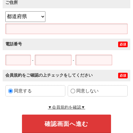
ご住所
電話番号
必須
-
-
会員規約をご確認の上チェックをしてください
必須
同意する
同意しない
▼会員規約を確認▼