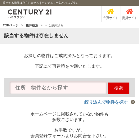
該当する物件は存在しません｜センチュリー21ハウスプラン
売買サイト
賃貸サイト
-
TOPページ
>
物件検索
>
ご成約済み
該当する物件は存在しません
お探しの物件はご成約済みとなっております。
下記にて再建策をお願いたします。
検索
絞り込んで物件を探す
ホームページに掲載されていない物件も
多数ございます。
お手数ですが、
会員登録フォームよりお問合せ下さい。